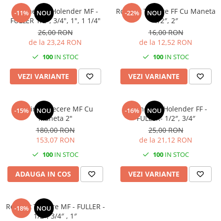
Robinet Cu Holender MF -
Robinet Trecere FF Cu Maneta
-11%
NOU
-22%
NOU
FULLER 1/2", 3/4", 1", 1 1/4"
1/2″, 2″
26,00 RON
16,00 RON
de la 23,24 RON
de la 12,52 RON
100
IN STOC
100
IN STOC
VEZI VARIANTE
VEZI VARIANTE
Robinet Trecere MF Cu
Robinet Cu Holender FF -
-15%
NOU
-16%
NOU
Maneta 2"
FULLER- 1/2″, 3/4″
180,00 RON
25,00 RON
153,07 RON
de la 21,12 RON
100
IN STOC
100
IN STOC
ADAUGA IN COS
VEZI VARIANTE
Robinet Trecere MF - FULLER -
-18%
NOU
1/2″, 3/4″ , 1″