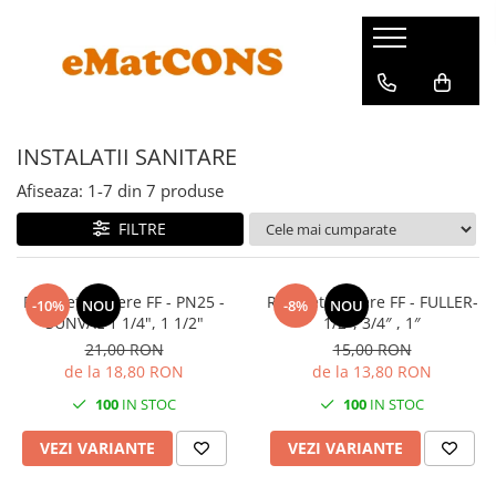
INSTALATII SANITARE
Afiseaza:
1-
7
din
7
produse
FILTRE
Robinet Trecere FF - PN25 -
Robinet Trecere FF - FULLER-
-10%
NOU
-8%
NOU
SUNVAL 1 1/4", 1 1/2"
1/2″, 3/4″ , 1″
21,00 RON
15,00 RON
de la 18,80 RON
de la 13,80 RON
100
IN STOC
100
IN STOC
VEZI VARIANTE
VEZI VARIANTE