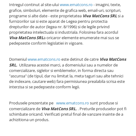
Intregul continut al site-ului
www.
ematcons.ro
- imagini, texte,
grafice, simboluri, elemente de grafica web, email-uri, scripturi,
programe si alte date - este proprietatea
Viva MatCons SRL
si a
furnizorilor sai si este aparat de Legea pentru protectia
drepturilor de autor (legea nr. 8/1996) si de legile privind
proprietatea intelectuala si industriala. Folosirea fara acordul
Viva MatCons SRL
a oricaror elemente enumerate mai sus se
pedepseste conform legislatiei in vigoare.
Domeniul
www.
ematcons.ro
este detinut de catre
Viva MatCons
SRL.
Utilizarea acestei marci, a domeniului sau a numelor de
comercializare, siglelor si emblemelor, in forma directa sau
"ascunsa" (de tipul, dar nu limitat la, meta taguri sau alte tehnici
de indexare, cautare web) fara permisiunea prealabila scrisa este
interzisa si se pedepseste conform legii.
Produsele prezentate pe
www.
ematcons.ro
sunt produse si
comercializare de
Viva MatCons SRL.
. Preturile produselor pot fi
schimbate oricand. Verificati pretul final de vanzare inainte de a
achizitiona un produs.