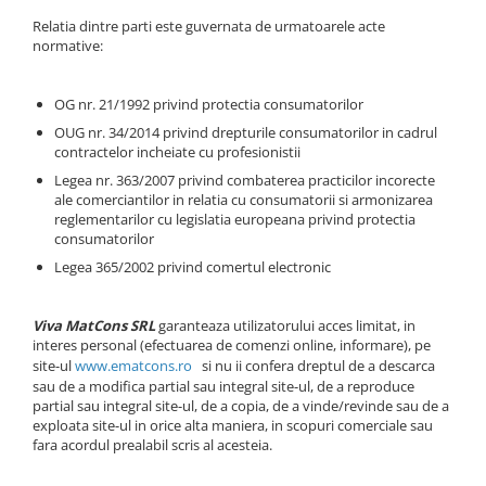
Relatia dintre parti este guvernata de urmatoarele acte
normative:
OG nr. 21/1992 privind protectia consumatorilor
OUG nr. 34/2014 privind drepturile consumatorilor in cadrul
contractelor incheiate cu profesionistii
Legea nr. 363/2007 privind combaterea practicilor incorecte
ale comerciantilor in relatia cu consumatorii si armonizarea
reglementarilor cu legislatia europeana privind protectia
consumatorilor
Legea 365/2002 privind comertul electronic
Viva MatCons SRL
garanteaza utilizatorului acces limitat, in
interes personal (efectuarea de comenzi online, informare), pe
site-ul
www.
ematcons.ro
si nu ii confera dreptul de a descarca
sau de a modifica partial sau integral site-ul, de a reproduce
partial sau integral site-ul, de a copia, de a vinde/revinde sau de a
exploata site-ul in orice alta maniera, in scopuri comerciale sau
fara acordul prealabil scris al acesteia.