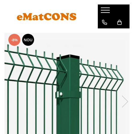
-8%
NOU