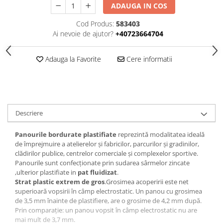
ADAUGA IN COS
Cod Produs:
583403
Ai nevoie de ajutor?
+40723664704
Adauga la Favorite
Cere informatii
Descriere
Panourile bordurate plastifiate
reprezintă modalitatea ideală
de împrejmuire a atelierelor și fabricilor, parcurilor și gradinilor,
clădirilor publice, centrelor comerciale și complexelor sportive.
Panourile sunt confecționate prin sudarea sârmelor zincate
,ulterior plastifiate in
pat fluidizat
.
Strat plastic extrem de gros
.Grosimea acoperirii este net
superioară vopsirii în câmp electrostatic. Un panou cu grosimea
de 3,5 mm înainte de plastifiere, are o grosime de 4,2 mm după.
Prin comparație: un panou vopsit în câmp electrostatic nu are
mai mult de 3,7 mm.