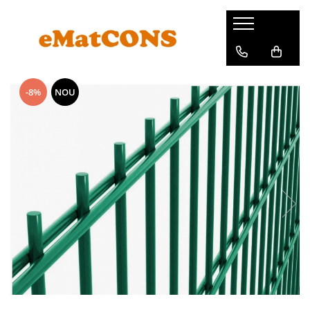
-8%
NOU