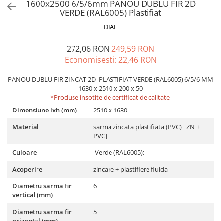
1600x2500 6/5/6mm PANOU DUBLU FIR 2D
VERDE (RAL6005) Plastifiat
DIAL
272,06 RON
249,59 RON
Economisesti:
22,46
RON
PANOU DUBLU FIR ZINCAT 2D PLASTIFIAT VERDE (RAL6005) 6/5/6 MM
1630 x 2510 x 200 x 50
*Produse insotite de certificat de calitate
Dimensiune lxh (mm)
2510 x 1630
Material
sarma zincata plastifiata (PVC) [ ZN +
PVC]
Culoare
Verde (RAL6005);
Acoperire
zincare + plastifiere fluida
Diametru sarma fir
6
vertical (mm)
Diametru sarma fir
5
orizontal (mm)