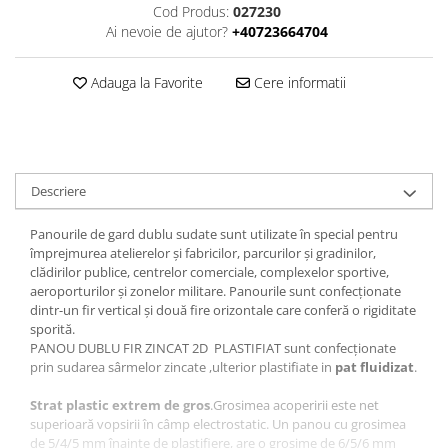
Cod Produs:
027230
Ai nevoie de ajutor?
+40723664704
Adauga la Favorite
Cere informatii
Descriere
Panourile de gard dublu sudate sunt utilizate în special pentru
împrejmurea atelierelor și fabricilor, parcurilor și gradinilor,
clădirilor publice, centrelor comerciale, complexelor sportive,
aeroporturilor și zonelor militare. Panourile sunt confecționate
dintr-un fir vertical și două fire orizontale care conferă o rigiditate
sporită.
PANOU DUBLU FIR ZINCAT 2D PLASTIFIAT sunt confecționate
prin sudarea sârmelor zincate ,ulterior plastifiate in
pat fluidizat
.
Strat plastic extrem de gros
.Grosimea acoperirii este net
superioară vopsirii în câmp electrostatic. Un panou cu grosimea
de 5/4/5 mm înainte de plastifiere, are o grosime de 6/5/6 mm