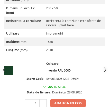
Dimensiuni ochi Lxl
200 x 50
(mm)
Rezistenta la coroziune
Rezistenta la coroziune este oferita de
zincare + plastifiere
Utilizare
imprejmuiri
Inaltime (mm)
1630
Lungime (mm)
2510
Culoare:
verde RAL 6005
Store Code:
10496348051202195994
200
IN STOC
Data de livrare:
Duminica, 23.08.2026
ADAUGA IN COS