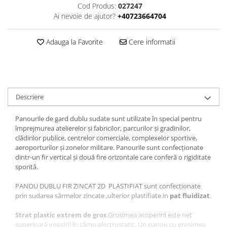
Cod Produs:
027247
Ai nevoie de ajutor?
+40723664704
Adauga la Favorite
Cere informatii
Descriere
Panourile de gard dublu sudate sunt utilizate în special pentru
împrejmurea atelierelor și fabricilor, parcurilor și gradinilor,
clădirilor publice, centrelor comerciale, complexelor sportive,
aeroporturilor și zonelor militare. Panourile sunt confecționate
dintr-un fir vertical și două fire orizontale care conferă o rigiditate
sporită.
PANOU DUBLU FIR ZINCAT 2D PLASTIFIAT sunt confecționate
prin sudarea sârmelor zincate ,ulterior plastifiate in
pat fluidizat
.
Strat plastic extrem de gros
.Grosimea acoperirii este net
superioară vopsirii în câmp electrostatic. Un panou cu grosimea