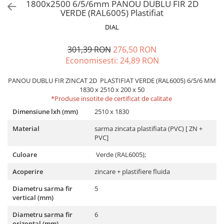
1800x2500 6/5/6mm PANOU DUBLU FIR 2D
VERDE (RAL6005) Plastifiat
DIAL
301,39 RON
276,50 RON
Economisesti:
24,89
RON
PANOU DUBLU FIR ZINCAT 2D PLASTIFIAT VERDE (RAL6005) 6/5/6 MM
1830 x 2510 x 200 x 50
*Produse insotite de certificat de calitate
Dimensiune lxh (mm)
2510 x 1830
Material
sarma zincata plastifiata (PVC) [ ZN +
PVC]
Culoare
Verde (RAL6005);
Acoperire
zincare + plastifiere fluida
Diametru sarma fir
5
vertical (mm)
Diametru sarma fir
6
orizontal (mm)