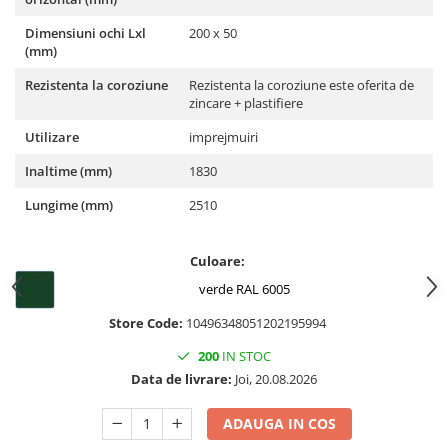
Dimensiuni ochi Lxl
200 x 50
(mm)
Rezistenta la coroziune
Rezistenta la coroziune este oferita de
zincare + plastifiere
Utilizare
imprejmuiri
Inaltime (mm)
1830
Lungime (mm)
2510
Culoare:
verde RAL 6005
Store Code:
10496348051202195994
200
IN STOC
Data de livrare:
Joi, 20.08.2026
ADAUGA IN COS