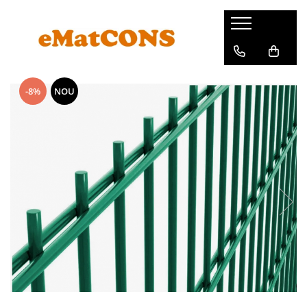
-8%
NOU