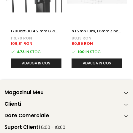
1700x2500 4.2 mm GRI
h 1.2m x 10m, 1.6mm Zinc
ANTRACIT (RAL7016)
PLASA IMPLETITA
119,70 RON
88,13 RON
Plastifiat PANOU
109,81 RON
80,85 RON
BORDURAT
473
IN STOC
100
IN STOC
ADAUGA IN COS
ADAUGA IN COS
Magazinul Meu
Clienti
Date Comerciale
Suport Clienti
8:00 - 18:00