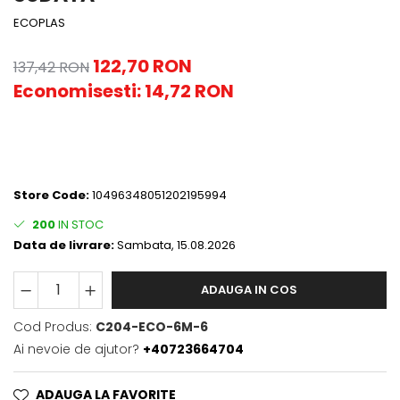
ECOPLAS
122,70 RON
137,42 RON
Economisesti:
14,72
RON
Store Code:
10496348051202195994
200
IN STOC
Data de livrare:
Sambata, 15.08.2026
ADAUGA IN COS
Cod Produs:
C204-ECO-6M-6
Ai nevoie de ajutor?
+40723664704
ADAUGA LA FAVORITE