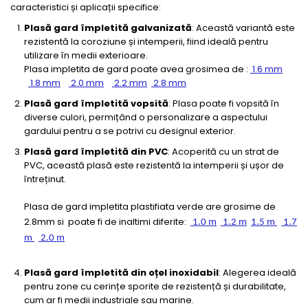
caracteristici și aplicații specifice:
Plasă gard împletită galvanizată
: Această variantă este
rezistentă la coroziune și intemperii, fiind ideală pentru
utilizare în medii exterioare.
Plasa impletita de gard poate avea grosimea de :
1.6 mm
1.8 mm
2.0 mm
2.2 mm
2.8 mm
Plasă gard împletită vopsită
: Plasa poate fi vopsită în
diverse culori, permițând o personalizare a aspectului
gardului pentru a se potrivi cu designul exterior.
Plasă gard împletită din PVC
: Acoperită cu un strat de
PVC, această plasă este rezistentă la intemperii și ușor de
întreținut.
Plasa de gard impletita plastifiata verde are grosime de
2.8mm si poate fi de inaltimi diferite:
1.0 m
1.2 m
1.5 m
1.7
m
2.0 m
Plasă gard împletită din oțel inoxidabil
: Alegerea ideală
pentru zone cu cerințe sporite de rezistență și durabilitate,
cum ar fi medii industriale sau marine.