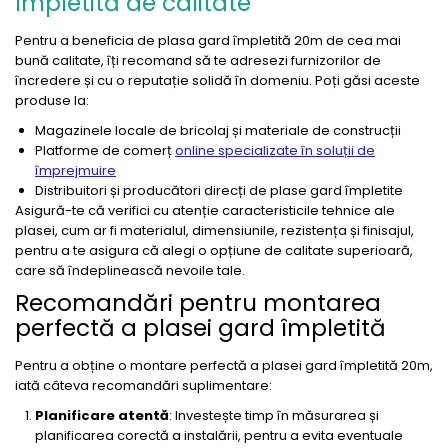
împletită de calitate
Pentru a beneficia de plasa gard împletită 20m de cea mai
bună calitate, îți recomand să te adresezi furnizorilor de
încredere și cu o reputație solidă în domeniu. Poți găsi aceste
produse la:
Magazinele locale de bricolaj și materiale de construcții
Platforme de comerț
online specializate în soluții de
împrejmuire
Distribuitori și producători direcți de plase gard împletite
Asigură-te că verifici cu atenție caracteristicile tehnice ale
plasei, cum ar fi materialul, dimensiunile, rezistența și finisajul,
pentru a te asigura că alegi o opțiune de calitate superioară,
care să îndeplinească nevoile tale.
Recomandări pentru montarea
perfectă a plasei gard împletită
Pentru a obține o montare perfectă a plasei gard împletită 20m,
iată câteva recomandări suplimentare:
Planificare atentă
: Investește timp în măsurarea și
planificarea corectă a instalării, pentru a evita eventuale