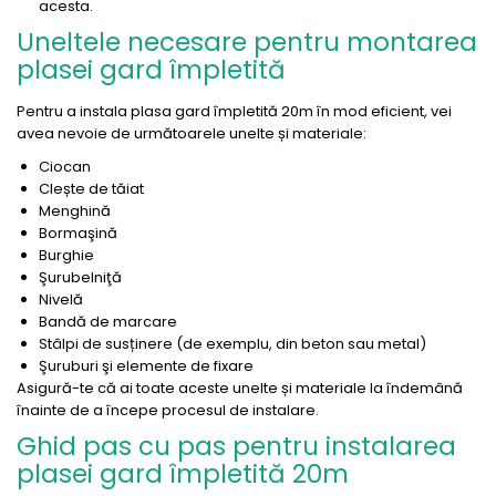
acesta.
Uneltele necesare pentru montarea
plasei gard împletită
Pentru a instala plasa gard împletită 20m în mod eficient, vei
avea nevoie de următoarele unelte și materiale:
Ciocan
Clește de tăiat
Menghină
Bormaşină
Burghie
Şurubelniţă
Nivelă
Bandă de marcare
Stâlpi de susținere (de exemplu, din beton sau metal)
Şuruburi şi elemente de fixare
Asigură-te că ai toate aceste unelte și materiale la îndemână
înainte de a începe procesul de instalare.
Ghid pas cu pas pentru instalarea
plasei gard împletită 20m