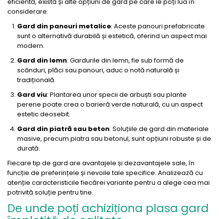
eficientă, există și alte opțiuni de gard pe care le poți lua în
considerare:
Gard din panouri metalice
: Aceste panouri prefabricate
sunt o alternativă durabilă și estetică, oferind un aspect mai
modern.
Gard din lemn
: Gardurile din lemn, fie sub formă de
scânduri, plăci sau panouri, aduc o notă naturală și
tradițională.
Gard viu
: Plantarea unor specii de arbuști sau plante
perene poate crea o barieră verde naturală, cu un aspect
estetic deosebit.
Gard din piatră sau beton
: Soluțiile de gard din materiale
masive, precum piatra sau betonul, sunt opțiuni robuste și de
durată.
Fiecare tip de gard are avantajele și dezavantajele sale, în
funcție de preferințele și nevoile tale specifice. Analizează cu
atenție caracteristicile fiecărei variante pentru a alege cea mai
potrivită soluție pentru tine.
De unde poți achiziționa plasa gard