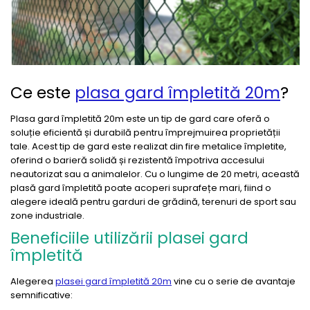
Ce este
plasa gard împletită 20m
?
Plasa gard împletită 20m este un tip de gard care oferă o
soluție eficientă și durabilă pentru împrejmuirea proprietății
tale. Acest tip de gard este realizat din fire metalice împletite,
oferind o barieră solidă și rezistentă împotriva accesului
neautorizat sau a animalelor. Cu o lungime de 20 metri, această
plasă gard împletită poate acoperi suprafețe mari, fiind o
alegere ideală pentru garduri de grădină, terenuri de sport sau
zone industriale.
Beneficiile utilizării plasei gard
împletită
Alegerea
plasei gard împletită 20m
vine cu o serie de avantaje
semnificative: