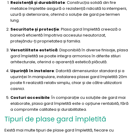
Rezistență și durabilitate
: Construcția solidă din fire
metalice împletite asigură o rezistență ridicată la intemperii,
uzură și deteriorare, oferind o soluție de gard pe termen
lung.
Securitate și protecție
: Plasa gard împletită creează o
barieră eficientă împotriva accesului neautorizat,
protejându-ți proprietatea și familia.
Versatilitate estetică
: Disponibilă în diverse finisaje, plasa
gard împletită se poate integra armonios în diferite stiluri
arhitecturale, oferind o aparență estetică plăcută.
Ușurință în instalare
: Datorită dimensiunilor standard și a
ușurinței în manipulare, instalarea plasei gard împletită 20m
poate fi realizată relativ simplu, chiar și de către utilizatorii
casnici.
Costuri accesibile
: În comparație cu soluțiile de gard mai
elaborate, plasa gard împletită este o opțiune rentabilă, fără
a compromite calitatea și durabilitatea.
Tipuri de plase gard împletită
Există mai multe tipuri de plase gard împletită, fiecare cu