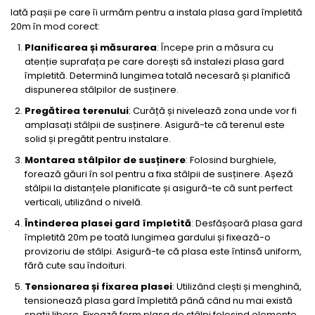
Iată pașii pe care îi urmăm pentru a instala plasa gard împletită
20m în mod corect:
Planificarea și măsurarea
: Începe prin a măsura cu
atenție suprafața pe care dorești să instalezi plasa gard
împletită. Determină lungimea totală necesară și planifică
dispunerea stâlpilor de susținere.
Pregătirea terenului
: Curăță și nivelează zona unde vor fi
amplasați stâlpii de susținere. Asigură-te că terenul este
solid și pregătit pentru instalare.
Montarea stâlpilor de susținere
: Folosind burghiele,
forează găuri în sol pentru a fixa stâlpii de susținere. Așeză
stâlpii la distanțele planificate și asigură-te că sunt perfect
verticali, utilizând o nivelă.
Întinderea plasei gard împletită
: Desfășoară plasa gard
împletită 20m pe toată lungimea gardului și fixează-o
provizoriu de stâlpi. Asigură-te că plasa este întinsă uniform,
fără cute sau îndoituri.
Tensionarea și fixarea plasei
: Utilizând clești și menghină,
tensionează plasa gard împletită până când nu mai există
spații libere. Fixează ferm plasa de stâlpi folosind elemente