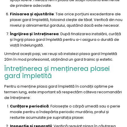
de prindere adecvate.
Finisarea și ajustările
: Taie orice porțiuni excedentare ale
plasei gard împletită, folosind clește de tăiat. Verifică din nou
nivelul și aliniamentul gardului, ajustând dacă este necesar.
Îngrijirea și întreținerea
: După finalizarea instalării, curăță
și îngriji plasa gard împletită pentru a-i asigura o durată de
viață îndelungată.
Urmând acești pași, vei reuși să instalezi plasa gard împletită
20m în mod profesionist, obținând un gard trainic și estetic.
Întreținerea și menținerea plasei
gard împletită
Pentru a menține plasa gard împletită în condiții optime pe
termen lung, este important să respectăm câteva recomandări
de întreținere:
Curățare periodică
: Folosește o cârpă umedă sau o perie
moale pentru a îndepărta periodic murdăria, praful și
resturile acumulate pe suprafața plasei.
Inspecție și reparații
: Verifică regulat plasa în căutarea