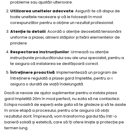
probleme sau ajustări ulterioare.
Utilizarea uneltelor adecvate
: Asigură-te că dispui de
toate uneltele necesare și că le folosești în mod
corespunzător pentru a obține un rezultat profesionist.
Atenție la detalii
: Acordă o atenție deosebită tensionării
uniforme a plasei, alinierii stâlpilor și fixării elementelor de
prindere.
Respectarea instrucțiunilor
: Urmează cu atenție
instrucțiunile producătorului sau ale unui specialist, pentru a
te asigura că instalarea se desfășoară corect.
Întreținere proactivă
: Implementează un program de
întreținere regulată a plasei gard împletite, pentru a-i
asigura o durată de viață îndelungată.
Dacă ai nevoie de ajutor suplimentar pentru a instala plasa
gard împletită 20m în mod perfect, nu ezita să ne contactezi.
Echipa noastră de experți este gata să te ghideze și să te asiste
în orice etapă a procesului, pentru a te asigura că obții
rezultatul dorit. Împreună, vom transforma gardul tău într-o
barieră solidă și estetică, care să îți ofere liniște și protecție pe
termen lung.