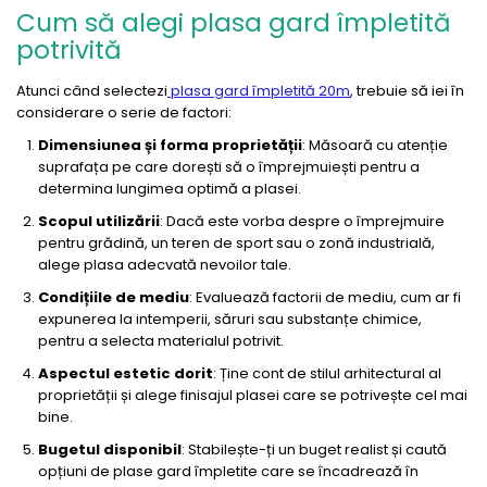
Cum să alegi plasa gard împletită
potrivită
Atunci când selectezi
plasa gard împletită 20m
, trebuie să iei în
considerare o serie de factori:
Dimensiunea și forma proprietății
: Măsoară cu atenție
suprafața pe care dorești să o împrejmuiești pentru a
determina lungimea optimă a plasei.
Scopul utilizării
: Dacă este vorba despre o împrejmuire
pentru grădină, un teren de sport sau o zonă industrială,
alege plasa adecvată nevoilor tale.
Condițiile de mediu
: Evaluează factorii de mediu, cum ar fi
expunerea la intemperii, săruri sau substanțe chimice,
pentru a selecta materialul potrivit.
Aspectul estetic dorit
: Ține cont de stilul arhitectural al
proprietății și alege finisajul plasei care se potrivește cel mai
bine.
Bugetul disponibil
: Stabilește-ți un buget realist și caută
opțiuni de plase gard împletite care se încadrează în