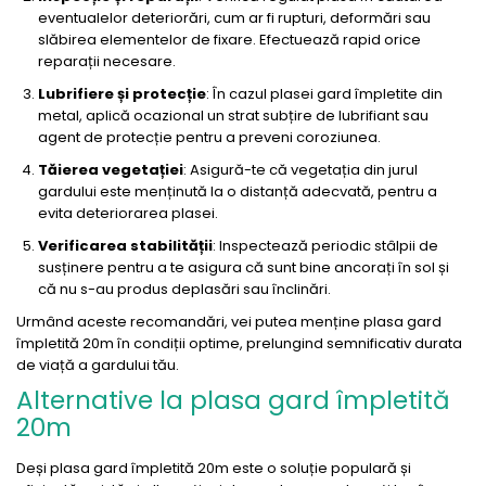
eventualelor deteriorări, cum ar fi rupturi, deformări sau
slăbirea elementelor de fixare. Efectuează rapid orice
reparații necesare.
Lubrifiere și protecție
: În cazul plasei gard împletite din
metal, aplică ocazional un strat subțire de lubrifiant sau
agent de protecție pentru a preveni coroziunea.
Tăierea vegetației
: Asigură-te că vegetația din jurul
gardului este menținută la o distanță adecvată, pentru a
evita deteriorarea plasei.
Verificarea stabilității
: Inspectează periodic stâlpii de
susținere pentru a te asigura că sunt bine ancorați în sol și
că nu s-au produs deplasări sau înclinări.
Urmând aceste recomandări, vei putea menține plasa gard
împletită 20m în condiții optime, prelungind semnificativ durata
de viață a gardului tău.
Alternative la plasa gard împletită
20m
Deși plasa gard împletită 20m este o soluție populară și