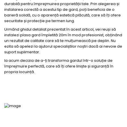
durabilă pentru împrejmuirea proprietății tale. Prin alegerea și
instalarea corectă a acestui tip de gard, poți beneficia de o
barieră solidă, cu o aparență estetică plăcută, care să îți ofere
securitate și protecție pe termen lung.
Urmând ghidul detaliat prezentat în acest articol, vei reuși să
instalezi plasa gard împletită 20m în mod profesionist, obținând
un rezultat de calitate care să te mulțumească pe deplin. Nu
ezita să apelezi la ajutorul specialiștilor noștri dacă ai nevoie de
suport suplimentar.
Ia acum decizia de a-ți transforma gardul într-o soluție de
împrejmuire perfectă, care să îți ofere liniște și siguranță în
propria locuință.