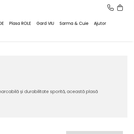
DE
Plasa ROLE
Gard VIU
Sarma & Cuie
Ajutor
arcabilă și durabilitate sporită, această plasă