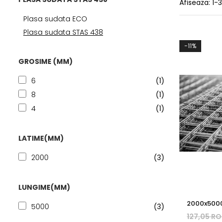
Afiseaza:
1-
3
Plasa sudata ECO
Plasa sudata STAS 438
-11%
GROSIME (MM)
6
(1)
8
(1)
4
(1)
LATIME(MM)
2000
(3)
LUNGIME(MM)
2000x500
5000
(3)
100x100 m
127,05 R