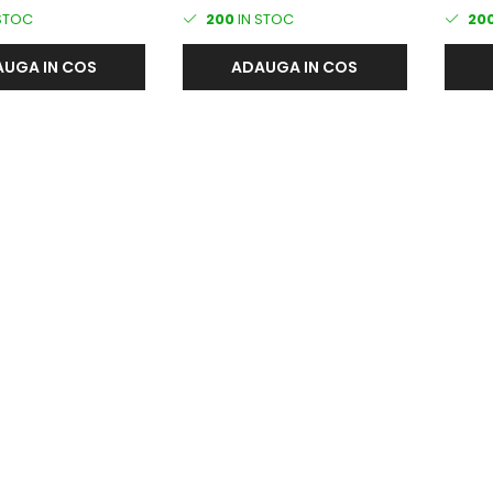
 SUDATA
438 PLASA SUDATA
438 P
STOC
200
IN STOC
20
UGA IN COS
ADAUGA IN COS