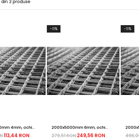
din
3
produse
-11%
-11%
0mm 4mm, ochi
2000x5000mm 6mm, ochi
2000x
m Standard STAS
100x100 mm Standard STAS
100x1
113,44 RON
249,56 RON
ON
279,51 RON
496,0