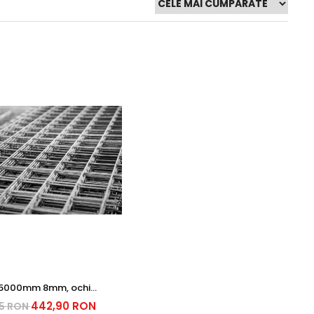
5000mm 8mm, ochi
00 mm Standard STAS
442,90 RON
5 RON