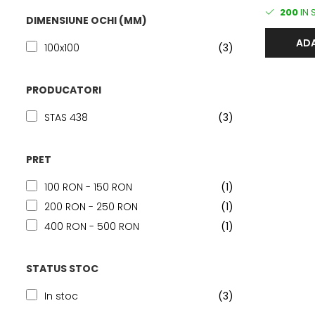
438 PLASA
200
IN 
DIMENSIUNE OCHI (MM)
ADA
100x100
(3)
PRODUCATORI
STAS 438
(3)
PRET
100 RON - 150 RON
(1)
200 RON - 250 RON
(1)
400 RON - 500 RON
(1)
STATUS STOC
In stoc
(3)