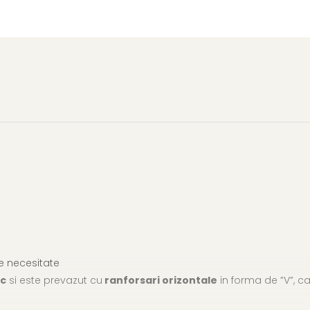
 de necesitate
ic
si este prevazut cu
ranforsari orizontale
in forma de ”V”, ca