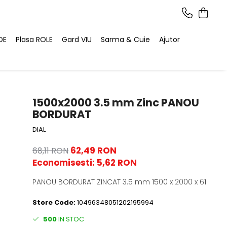
DE
Plasa ROLE
Gard VIU
Sarma & Cuie
Ajutor
1500x2000 3.5 mm Zinc PANOU
BORDURAT
DIAL
62,49 RON
68,11 RON
Economisesti:
5,62
RON
PANOU BORDURAT ZINCAT 3.5 mm 1500 x 2000 x 61
Store Code:
10496348051202195994
500
IN STOC