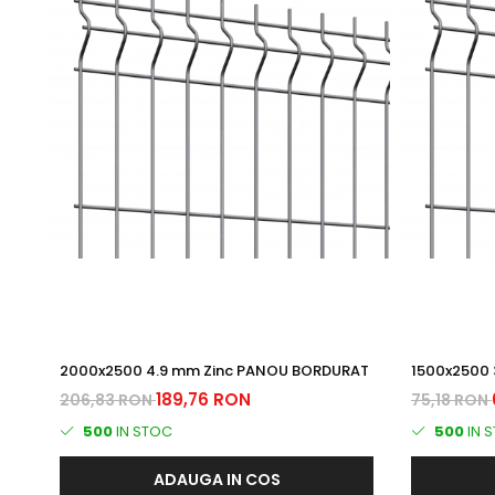
2000x2500 4.9 mm Zinc PANOU BORDURAT
1500x2500
189,76 RON
206,83 RON
75,18 RON
500
IN STOC
500
IN 
ADAUGA IN COS