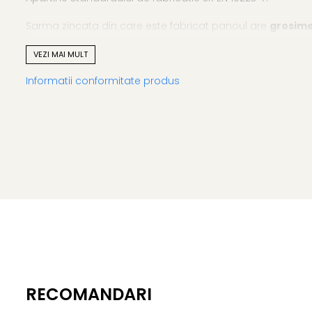
Sarma zincata din care este fabricat panoul are
grosime
ajungand la o inaltime totala de 1500 mm ± 4 mm. Sarmel
VEZI MAI MULT
mm.
Informatii conformitate produs
Poti fixa acest panou cu stalpi si cleme de prindere.
RECOMANDARI