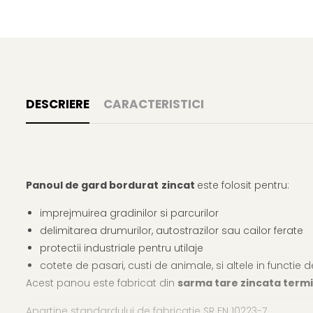
DESCRIERE
CARACTERISTICI
Panoul de gard bordura
t
zincat
este folosit pentru:
imprejmuirea gradinilor si parcurilor
delimitarea drumurilor, autostrazilor sau cailor ferate
protectii industriale pentru utilaje
cotete de pasari, custi de animale, si altele in functie
Acest panou este fabricat din
sarma tare zincata term
Apartine standardului de fabricatie SR EN 10223-7.