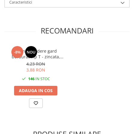
Caracteristici
RECOMANDARI
Clema prindere gard
-8%
NOU
bordurat Tip T - zincata,
antifurt
4,23 RON
3,88 RON
146
IN STOC
ADAUGA IN COS