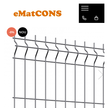
-8%
NOU