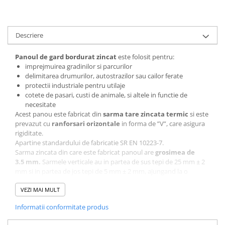
Descriere
Panoul de gard bordura
t
zincat
este folosit pentru:
imprejmuirea gradinilor si parcurilor
delimitarea drumurilor, autostrazilor sau cailor ferate
protectii industriale pentru utilaje
cotete de pasari, custi de animale, si altele in functie de
necesitate
Acest panou este fabricat din
sarma tare zincata termic
si este
prevazut cu
ranforsari orizontale
in forma de ”V”, care asigura
rigiditate.
Apartine standardului de fabricatie SR EN 10223-7.
Sarma zincata din care este fabricat panoul are
grosimea de
3.5 mm.
Sarmele verticale au in partea de sus tepi de 25 mm ± 2
mm si in partea de jos tepi de 5 mm ± 2 mm, ajungand la o
inaltime totala de 1500 mm ± 4 mm. Sarmele orizontale au tepi cu
o lungime de 12.5 mm ± 2 mm la fiecare capat, ajungand la o
VEZI MAI MULT
lungime totala de 2500 mm ± 4 mm.
Informatii conformitate produs
Poti fixa acest panou cu stalpi si cleme de prindere.