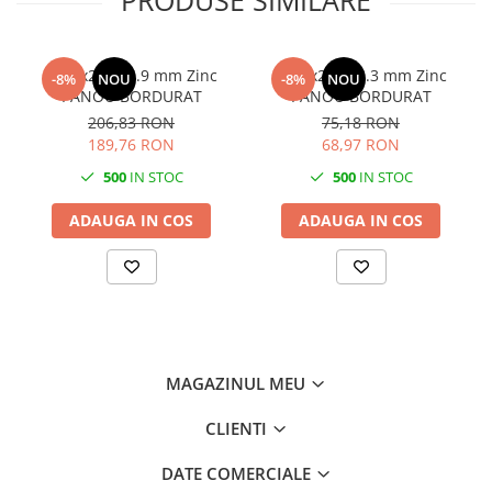
PRODUSE SIMILARE
2000x2500 4.9 mm Zinc
1500x2500 3.3 mm Zinc
-8%
NOU
-8%
NOU
PANOU BORDURAT
PANOU BORDURAT
206,83 RON
75,18 RON
189,76 RON
68,97 RON
500
IN STOC
500
IN STOC
ADAUGA IN COS
ADAUGA IN COS
MAGAZINUL MEU
CLIENTI
DATE COMERCIALE