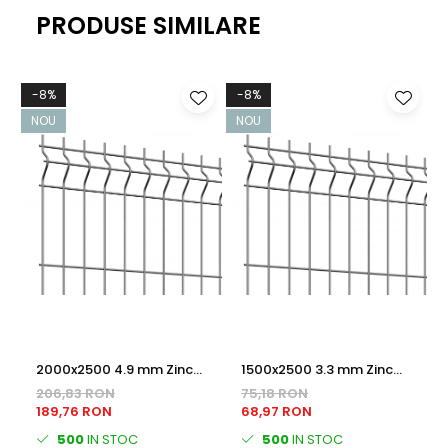
PRODUSE SIMILARE
-8%
-8%
NOU
NOU
2000x2500 4.9 mm Zinc
1500x2500 3.3 mm Zinc
PANOU BORDURAT
PANOU BORDURAT
206,83 RON
75,18 RON
189,76 RON
68,97 RON
500
IN STOC
500
IN STOC