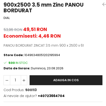
900x2500 3.5 mm Zinc PANOU
BORDURAT
DIAL
49,51 RON
53,96 RON
Economisesti:
4,46
RON
PANOU BORDURAT ZINCAT 3.5 mm 900 x 2500 x 61
Store Code:
10496348051202195994
500
IN STOC
Data de livrare:
Duminica, 23.08.2026
ADAUGA IN COS
Cod Produs:
500113
Ai nevoie de ajutor?
+40723664704