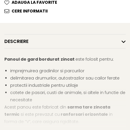
ADAUGA LA FAVORITE
CERE INFORMATII
DESCRIERE
Panoul de gard bordura
t
zincat
este folosit pentru:
imprejmuirea gradinilor si parcurilor
delimitarea drumurilor, autostrazilor sau cailor ferate
protectii industriale pentru utilaje
cotete de pasari, custi de animale, si altele in functie de
necesitate
Acest panou este fabricat din
sarma tare zincata
termic
si este prevazut cu
ranforsari orizontale
in
forma de ”V”, care asigura rigiditate.