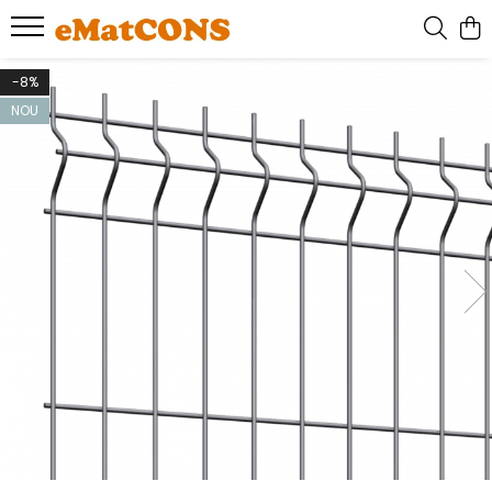
-8%
NOU