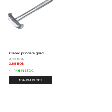
Clema prindere gard
bordurat Tip T - zincata,
4,23 RON
antifurt
3,88 RON
146
IN STOC
ADAUGA IN COS