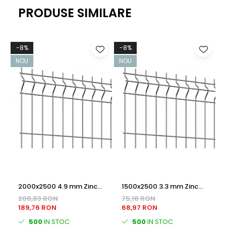
PRODUSE SIMILARE
-8%
-8%
NOU
NOU
2000x2500 4.9 mm Zinc
1500x2500 3.3 mm Zinc
PANOU BORDURAT
PANOU BORDURAT
206,83 RON
75,18 RON
189,76 RON
68,97 RON
500
IN STOC
500
IN STOC