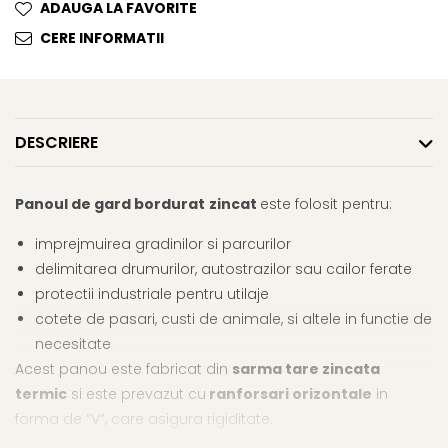
ADAUGA LA FAVORITE
CERE INFORMATII
DESCRIERE
Panoul de gard bordura
t
zincat
este folosit pentru:
imprejmuirea gradinilor si parcurilor
delimitarea drumurilor, autostrazilor sau cailor ferate
protectii industriale pentru utilaje
cotete de pasari, custi de animale, si altele in functie de
necesitate
Acest panou este fabricat din
sarma tare zincata
termic
si este prevazut cu
ranforsari orizontale
in
forma de ”V”, care asigura rigiditate.