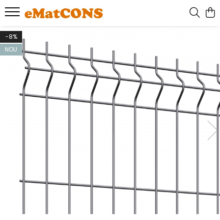
-8%
NOU