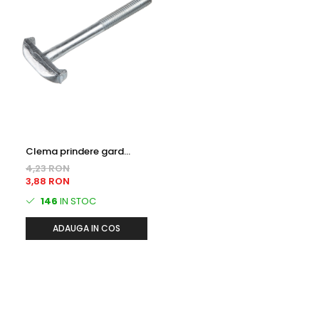
Clema prindere gard
bordurat Tip T - zincata,
4,23 RON
antifurt
3,88 RON
146
IN STOC
ADAUGA IN COS