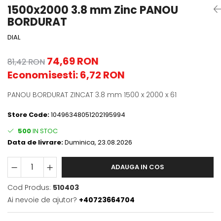
1500x2000 3.8 mm Zinc PANOU
BORDURAT
DIAL
74,69 RON
81,42 RON
Economisesti:
6,72
RON
PANOU BORDURAT ZINCAT 3.8 mm 1500 x 2000 x 61
Store Code:
10496348051202195994
500
IN STOC
Data de livrare:
Duminica, 23.08.2026
ADAUGA IN COS
Cod Produs:
510403
Ai nevoie de ajutor?
+40723664704