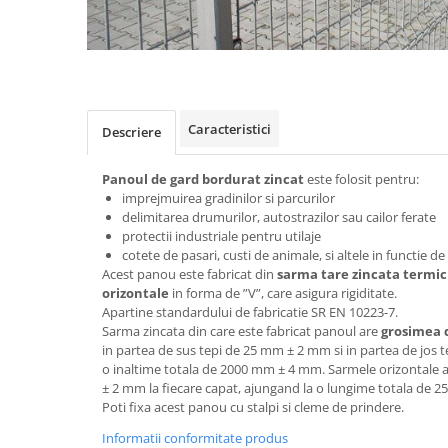
Caracteristici
Descriere
Panoul de gard bordura
t
zincat
este folosit pentru:
imprejmuirea gradinilor si parcurilor
delimitarea drumurilor, autostrazilor sau cailor ferate
protectii industriale pentru utilaje
cotete de pasari, custi de animale, si altele in functie d
Acest panou este fabricat din
sarma tare zincata termic
orizontale
in forma de ”V”, care asigura rigiditate.
Apartine standardului de fabricatie SR EN 10223-7.
Sarma zincata din care este fabricat panoul are
grosimea 
in partea de sus tepi de 25 mm ± 2 mm si in partea de jos
o inaltime totala de 2000 mm ± 4 mm. Sarmele orizontale 
± 2 mm la fiecare capat, ajungand la o lungime totala de 
Poti fixa acest panou cu stalpi si cleme de prindere.
Informatii conformitate produs