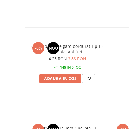
Clema prindere gard bordurat Tip T -
-8%
NOU
zincata, antifurt
4,23 RON
3,88 RON
146
IN STOC
ADAUGA IN COS
2000x2500 4.9 mm Zinc PANOU
150