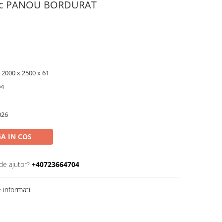
inc PANOU BORDURAT
000 x 2500 x 61
94
026
A IN COS
de ajutor?
+40723664704
informatii