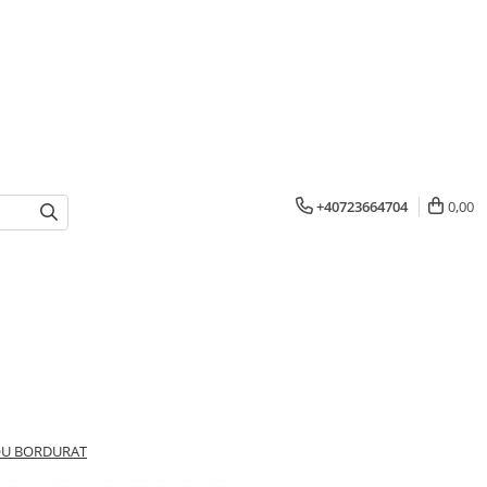
+40723664704
0,00
NOU BORDURAT