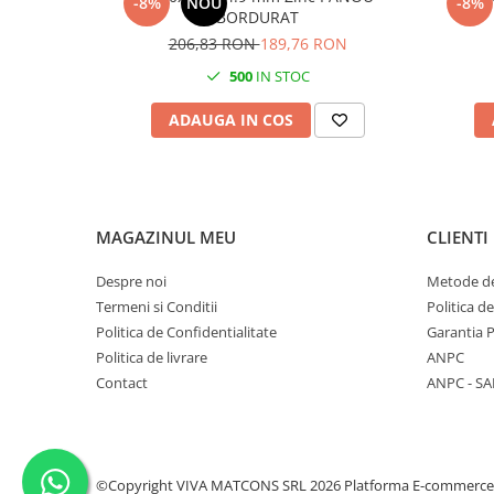
-8%
NOU
-8%
BORDURAT
206,83 RON
189,76 RON
500
IN STOC
ADAUGA IN COS
MAGAZINUL MEU
CLIENTI
Despre noi
Metode de
Termeni si Conditii
Politica d
Politica de Confidentialitate
Garantia 
Politica de livrare
ANPC
Contact
ANPC - SA
©Copyright VIVA MATCONS SRL 2026
Platforma E-commerce