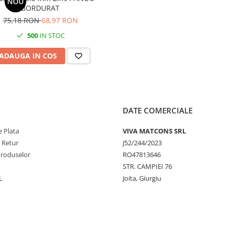
NOU
BORDURAT
75,18 RON
68,97 RON
500
IN STOC
ADAUGA IN COS
DATE COMERCIALE
 Plata
VIVA MATCONS SRL
e Retur
J52/244/2023
Produselor
RO47813646
STR. CAMPIEI 76
L
Joita, Giurgiu