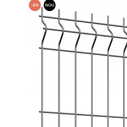
-8%
NOU