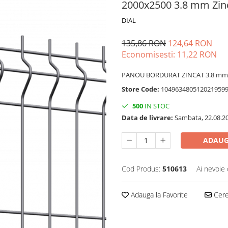
2000x2500 3.8 mm Z
DIAL
135,86 RON
124,64 RON
Economisesti:
11,22
RON
PANOU BORDURAT ZINCAT 3.8 mm 2
Store Code:
104963480512021959
500
IN STOC
Data de livrare:
Sambata, 22.08.2
ADAUG
Cod Produs:
510613
Ai nevoie 
Adauga la Favorite
Cere 