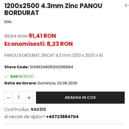
1200x2500 4.3mm Zinc PANOU
BORDURAT
DIAL
91,41 RON
99,64 RON
Economisesti:
8,23
RON
PANOU BORDURAT ZINCAT 4.3 mm 1200 x 2500 x 61
Store Code:
10496348051202195994
500
IN STOC
Data de livrare:
Duminica, 23.08.2026
ADAUGA IN COS
Cod Produs:
540313
Ai nevoie de ajutor?
+40723664704