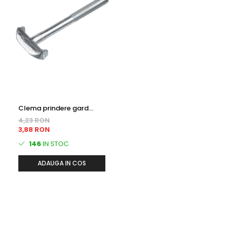
Clema prindere gard
bordurat Tip T - zincata,
4,23 RON
antifurt
3,88 RON
146
IN STOC
ADAUGA IN COS