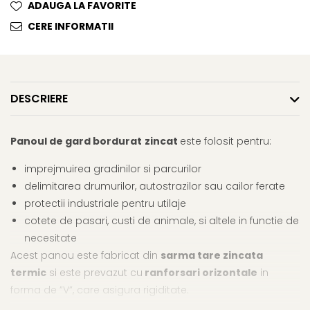
ADAUGA LA FAVORITE
CERE INFORMATII
DESCRIERE
Panoul de gard bordura
t
zincat
este folosit pentru:
imprejmuirea gradinilor si parcurilor
delimitarea drumurilor, autostrazilor sau cailor ferate
protectii industriale pentru utilaje
cotete de pasari, custi de animale, si altele in functie de
necesitate
Acest panou este fabricat din
sarma tare zincata
termic
si este prevazut cu
ranforsari orizontale
in
forma de ”V”, care asigura rigiditate.