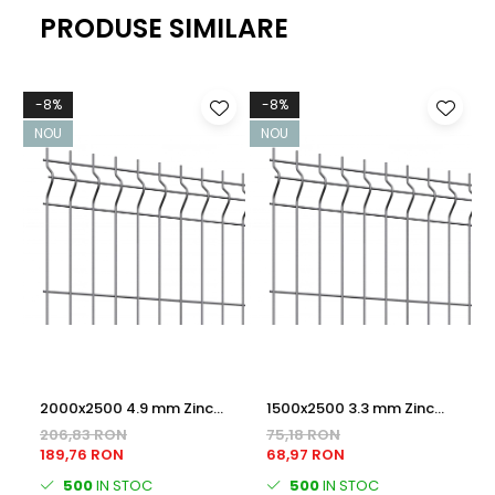
PRODUSE SIMILARE
-8%
-8%
NOU
NOU
2000x2500 4.9 mm Zinc
1500x2500 3.3 mm Zinc
PANOU BORDURAT
PANOU BORDURAT
206,83 RON
75,18 RON
189,76 RON
68,97 RON
500
IN STOC
500
IN STOC