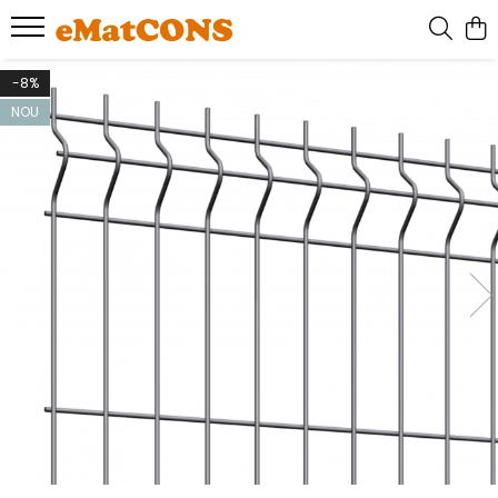
-8%
NOU