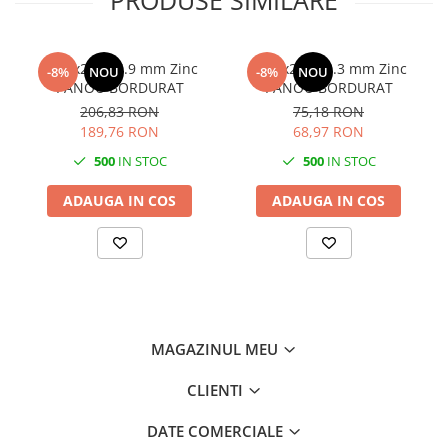
PRODUSE SIMILARE
2000x2500 4.9 mm Zinc
1500x2500 3.3 mm Zinc
-8%
NOU
-8%
NOU
PANOU BORDURAT
PANOU BORDURAT
206,83 RON
75,18 RON
189,76 RON
68,97 RON
500
IN STOC
500
IN STOC
ADAUGA IN COS
ADAUGA IN COS
MAGAZINUL MEU
CLIENTI
DATE COMERCIALE