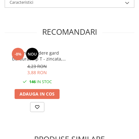
Caracteristici
RECOMANDARI
Clema prindere gard
-8%
NOU
bordurat Tip T - zincata,
antifurt
4,23 RON
3,88 RON
146
IN STOC
ADAUGA IN COS