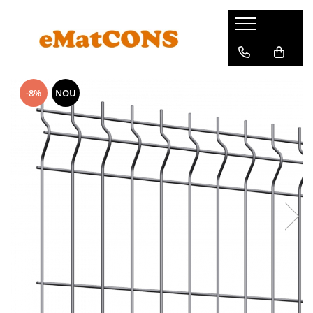
-8%
NOU