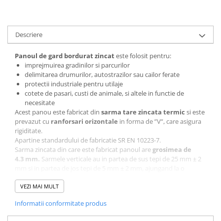
Descriere
Panoul de gard bordura
t
zincat
este folosit pentru:
imprejmuirea gradinilor si parcurilor
delimitarea drumurilor, autostrazilor sau cailor ferate
protectii industriale pentru utilaje
cotete de pasari, custi de animale, si altele in functie de
necesitate
Acest panou este fabricat din
sarma tare zincata termic
si este
prevazut cu
ranforsari orizontale
in forma de ”V”, care asigura
rigiditate.
Apartine standardului de fabricatie SR EN 10223-7.
Sarma zincata din care este fabricat panoul are
grosimea de
4.3 mm.
Sarmele verticale au in partea de sus tepi de 25 mm ± 2
mm si in partea de jos tepi de 5 mm ± 2 mm, ajungand la o
inaltime totala de 2000 mm ± 4 mm. Sarmele orizontale au tepi cu
o lungime de 12.5 mm ± 2 mm la fiecare capat, ajungand la o
VEZI MAI MULT
lungime totala de 2000 mm ± 4 mm.
Informatii conformitate produs
Poti fixa acest panou cu stalpi si cleme de prindere.