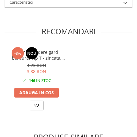
Caracteristici
RECOMANDARI
Clema prindere gard
-8%
NOU
bordurat Tip T - zincata,
antifurt
4,23 RON
3,88 RON
146
IN STOC
ADAUGA IN COS