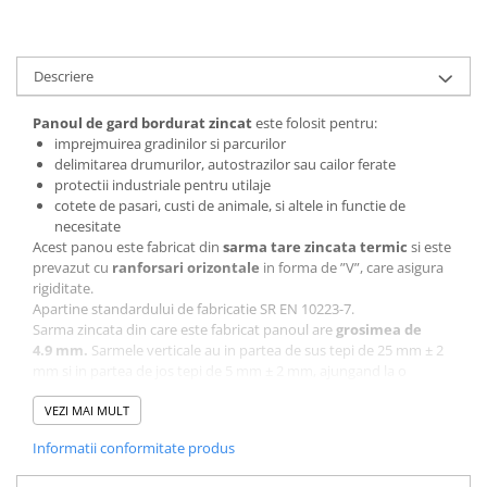
Descriere
Panoul de gard bordura
t
zincat
este folosit pentru:
imprejmuirea gradinilor si parcurilor
delimitarea drumurilor, autostrazilor sau cailor ferate
protectii industriale pentru utilaje
cotete de pasari, custi de animale, si altele in functie de
necesitate
Acest panou este fabricat din
sarma tare zincata termic
si este
prevazut cu
ranforsari orizontale
in forma de ”V”, care asigura
rigiditate.
Apartine standardului de fabricatie SR EN 10223-7.
Sarma zincata din care este fabricat panoul are
grosimea de
4.9 mm.
Sarmele verticale au in partea de sus tepi de 25 mm ± 2
mm si in partea de jos tepi de 5 mm ± 2 mm, ajungand la o
inaltime totala de 1500 mm ± 4 mm. Sarmele orizontale au tepi cu
o lungime de 12.5 mm ± 2 mm la fiecare capat, ajungand la o
VEZI MAI MULT
lungime totala de 2500 mm ± 4 mm.
Informatii conformitate produs
Poti fixa acest panou cu stalpi si cleme de prindere.