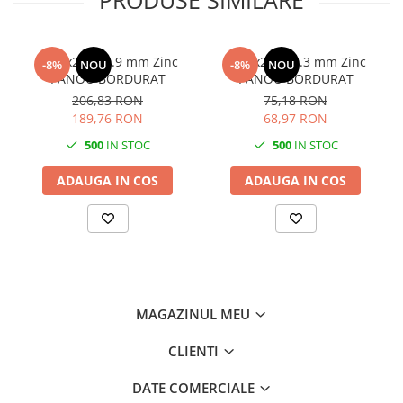
PRODUSE SIMILARE
2000x2500 4.9 mm Zinc
1500x2500 3.3 mm Zinc
-8%
NOU
-8%
NOU
PANOU BORDURAT
PANOU BORDURAT
206,83 RON
75,18 RON
189,76 RON
68,97 RON
500
IN STOC
500
IN STOC
ADAUGA IN COS
ADAUGA IN COS
MAGAZINUL MEU
CLIENTI
DATE COMERCIALE