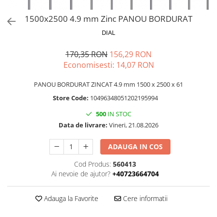
1500x2500 4.9 mm Zinc PANOU BORDURAT
DIAL
170,35 RON
156,29 RON
Economisesti:
14,07
RON
PANOU BORDURAT ZINCAT 4.9 mm 1500 x 2500 x 61
Store Code:
10496348051202195994
500
IN STOC
Data de livrare:
Vineri, 21.08.2026
ADAUGA IN COS
Cod Produs:
560413
Ai nevoie de ajutor?
+40723664704
Adauga la Favorite
Cere informatii