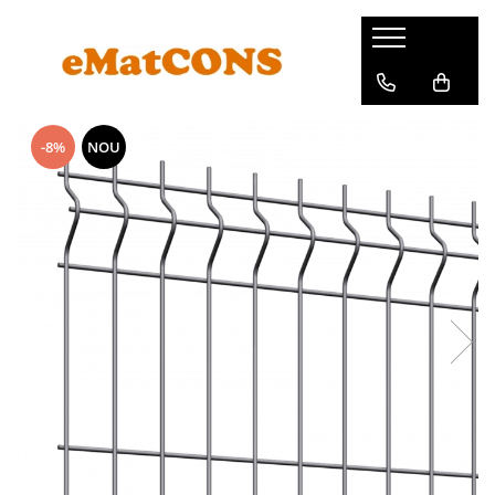
-8%
NOU