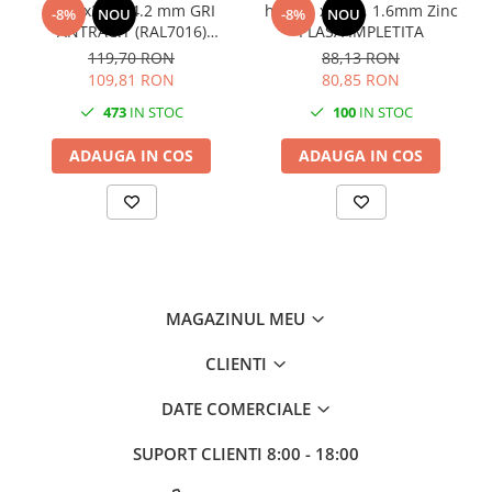
1700x2500 4.2 mm GRI
h 1.2m x 10m, 1.6mm Zinc
-8%
NOU
-8%
NOU
ANTRACIT (RAL7016)
PLASA IMPLETITA
Plastifiat PANOU BORDURAT
119,70 RON
88,13 RON
109,81 RON
80,85 RON
473
IN STOC
100
IN STOC
ADAUGA IN COS
ADAUGA IN COS
MAGAZINUL MEU
CLIENTI
DATE COMERCIALE
SUPORT CLIENTI
8:00 - 18:00