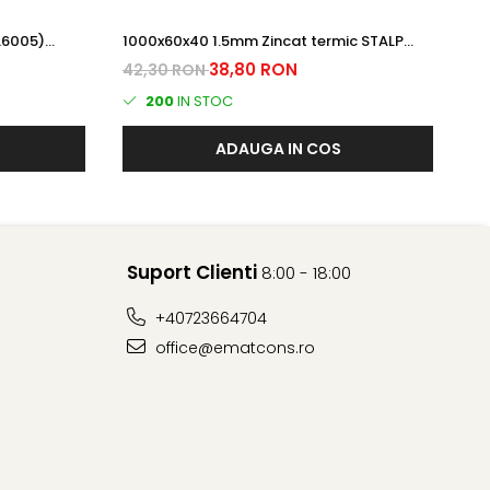
L6005)
1000x60x40 1.5mm Zincat termic STALP
10
GARD
Pl
38,80 RON
42,30 RON
37
200
IN STOC
ADAUGA IN COS
Suport Clienti
8:00 - 18:00
+40723664704
office@ematcons.ro