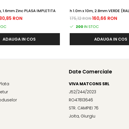
h 1.2m x 10m, 1.6mm Zinc PLASA IMPLETITA
h 1.0m x 10m, 2.8mm VERDE (RA
Plastifiat PLASA IMPLETITA
80,85 RON
160,66 RON
175,12 RON
TOC
200
IN STOC
ADAUGA IN COS
ADAUGA IN COS
Date Comerciale
Plata
VIVA MATCONS SRL
Retur
J52/244/2023
oduselor
RO47813646
STR. CAMPIEI 76
Joita, Giurgiu