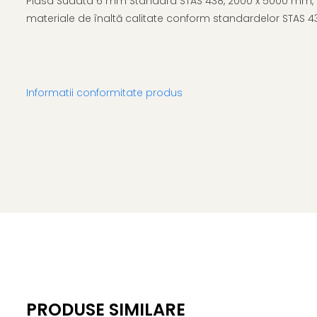
Plasa Sudata 6 mm Standard STAS 438, 2000 x 5000 mm, och
materiale de înaltă calitate conform standardelor STAS 4
Informatii conformitate produs
PRODUSE SIMILARE