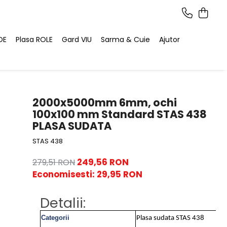
DE
Plasa ROLE
Gard VIU
Sarma & Cuie
Ajutor
2000x5000mm 6mm, ochi
100x100 mm Standard STAS 438
PLASA SUDATA
STAS 438
249,56 RON
279,51 RON
Economisesti:
29,95
RON
Detalii:
Categorii
Plasa sudata STAS 438