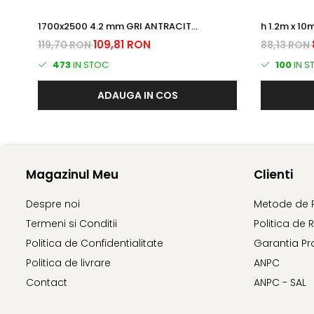
1700x2500 4.2 mm GRI ANTRACIT
(RAL7016) Plastifiat PANOU BORDURAT
109,81 RON
119,70 RON
88,13 RON
473
IN STOC
100
IN S
ADAUGA IN COS
Magazinul Meu
Clienti
Despre noi
Metode de 
Termeni si Conditii
Politica de 
Politica de Confidentialitate
Garantia Pr
Politica de livrare
ANPC
Contact
ANPC - SAL