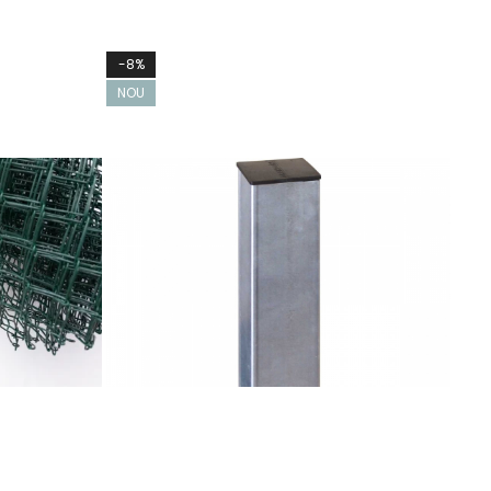
-8%
-8
NOU
NO