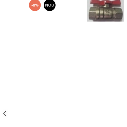
-8%
NOU