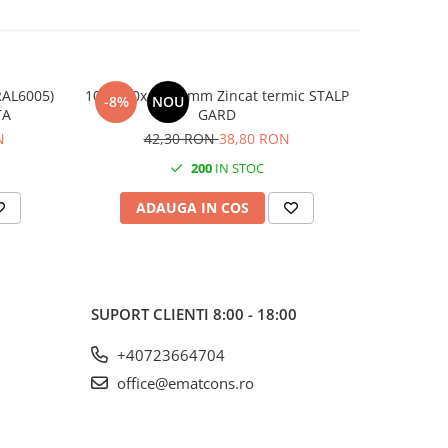
RAL6005)
1000x60x40 1.5mm Zincat termic STALP
1000x60
-8%
NOU
-8%
ETITA
GARD
P
N
42,30 RON
38,80 RON
3
200
IN STOC
ADAUGA IN COS
AD
SUPORT CLIENTI
8:00 - 18:00
+40723664704
office@ematcons.ro