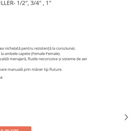
LLER- 1/2″, 3/4″ , 1″
a nichelată pentru rezistență la coroziune).
or la ambele capete (Female-Female).
/caldă menajeră, fluide necorozive și sisteme de aer
onare manuală prin mâner tip fluture.
94
A IN COS