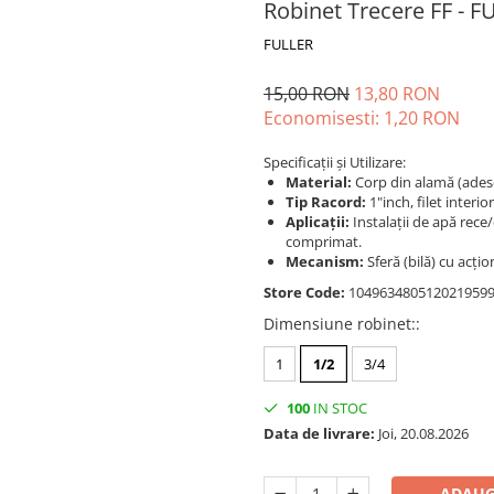
Robinet Trecere FF - FU
FULLER
15,00 RON
13,80 RON
Economisesti:
1,20
RON
Specificații și Utilizare:
Material:
Corp din alamă (adese
Tip Racord:
1"inch, filet interi
Aplicații:
Instalații de apă rece
comprimat.
Mecanism:
Sferă (bilă) cu acți
Store Code:
104963480512021959
Dimensiune robinet:
:
1
1/2
3/4
100
IN STOC
Data de livrare:
Joi, 20.08.2026
ADAUG