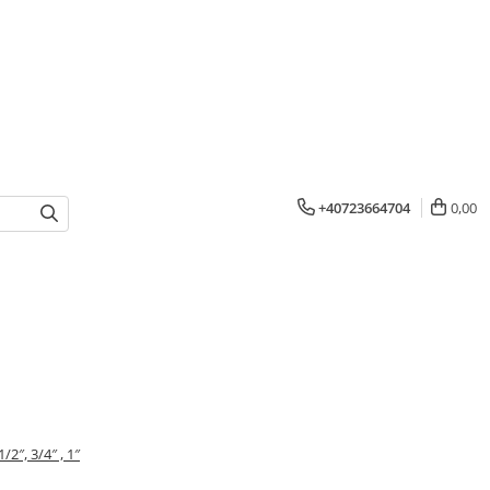
+40723664704
0,00
2″, 3/4″ , 1″