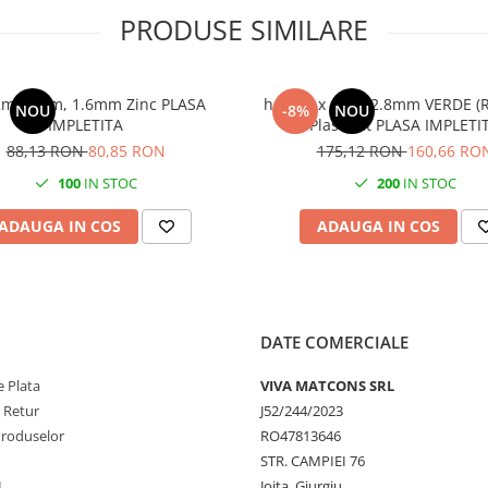
PRODUSE SIMILARE
m x 10m, 1.6mm Zinc PLASA
h 1.0m x 10m, 2.8mm VERDE (
NOU
-8%
NOU
IMPLETITA
Plastifiat PLASA IMPL
88,13 RON
80,85 RON
175,12 RON
160,66 RO
100
IN STOC
200
IN STOC
ADAUGA IN COS
ADAUGA IN COS
DATE COMERCIALE
 Plata
VIVA MATCONS SRL
e Retur
J52/244/2023
Produselor
RO47813646
STR. CAMPIEI 76
L
Joita, Giurgiu