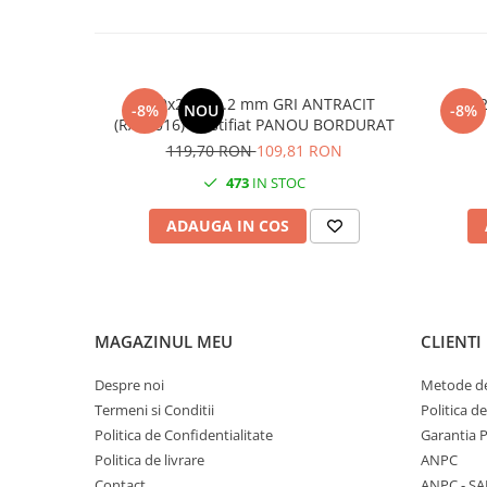
1700x2500 4.2 mm GRI ANTRACIT
h 1.2
-8%
NOU
-8%
(RAL7016) Plastifiat PANOU BORDURAT
119,70 RON
109,81 RON
473
IN STOC
ADAUGA IN COS
MAGAZINUL MEU
CLIENTI
Despre noi
Metode de
Termeni si Conditii
Politica d
Politica de Confidentialitate
Garantia 
Politica de livrare
ANPC
Contact
ANPC - SA