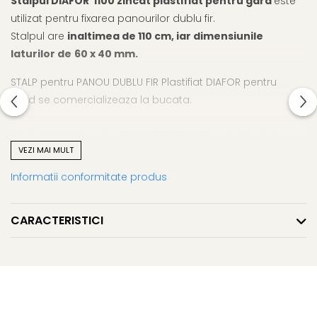
Stalpul DIAFOR 1100 zincat plastifiat pentru gard
este
utilizat pentru fixarea panourilor dublu fir.
Stalpul are
inaltimea de 110 cm, iar dimensiunile
laturilor de
60 x 40 mm.
STALP pentru PANOU DUBLU FIR Plastifiat DIAFOR pentru
gard
se comercializeaza la bucata.
Stalpul DIAFOR pentru PANOURI DUBLU FIR este zincat si
VEZI MAI MULT
plastifiat , are capac si este prevazut cu sistem de prindere
plase (nu mai este nevoie de alte cleme de prindere).
Informatii conformitate produs
Utilizare:
CARACTERISTICI
Stalpii zincati sunt utilizati pentru realizarea imprejmuirilor
cu
panouri de gard bordurat sau cu plase de gard
zincate.
Productie: