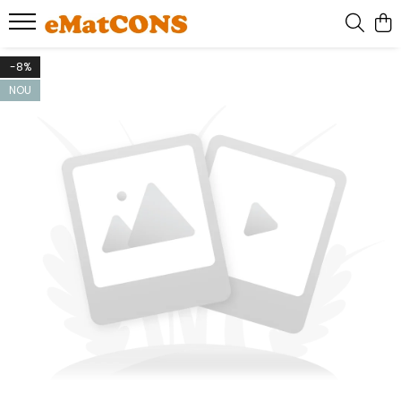
-8%
NOU