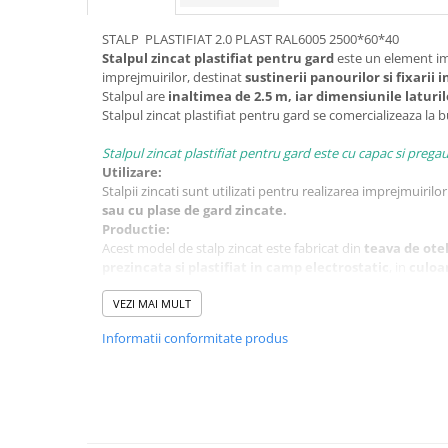
STALP PLASTIFIAT 2.0 PLAST RAL6005 2500*60*40
Stalpul zincat plastifiat pentru gard
este un element im
imprejmuirilor, destinat
sustinerii panourilor si fixarii 
Stalpul are
inaltimea de 2.5 m, iar dimensiunile laturil
Stalpul zincat plastifiat pentru gard
se comercializeaza la b
Stalpul zincat plastifiat pentru gard este cu capac si pregau
Utilizare:
Stalpii zincati sunt utilizati pentru realizarea imprejmuirilo
sau cu plase de gard zincate.
Productie:
Acest model de stalp zincat este fabricat din
teava de ote
prezincata si plastifiat in camp electrostatic
, in
culoa
protectie impotriva coroziunii
face ca durata de viata a
de ani.
VEZI MAI MULT
Avantaje:
Informatii conformitate produs
greutate redusa
montare usoara
rezistenta in timp