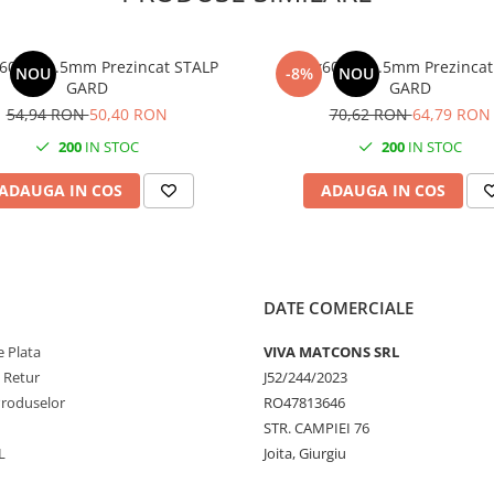
60x40 1.5mm Prezincat STALP
2250x60x40 1.5mm Prezincat
NOU
-8%
NOU
GARD
GARD
54,94 RON
50,40 RON
70,62 RON
64,79 RON
200
IN STOC
200
IN STOC
ADAUGA IN COS
ADAUGA IN COS
DATE COMERCIALE
 Plata
VIVA MATCONS SRL
e Retur
J52/244/2023
Produselor
RO47813646
STR. CAMPIEI 76
L
Joita, Giurgiu