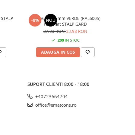
 STALP
1000x60x40 2mm VERDE (RAL6005)
1750x60
-8%
NOU
-8%
Plastifiat STALP GARD
P
37,03 RON
33,98 RON
6
200
IN STOC
ADAUGA IN COS
AD
SUPORT CLIENTI
8:00 - 18:00
+40723664704
office@ematcons.ro