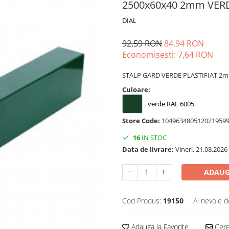
2500x60x40 2mm VERDE
DIAL
92,59 RON
84,94 RON
Economisesti:
7,64
RON
STALP GARD VERDE PLASTIFIAT 2mm
Culoare:
verde RAL 6005
Store Code:
104963480512021959
16
IN STOC
Data de livrare:
Vineri, 21.08.2026
ADAUG
Cod Produs:
19150
Ai nevoie d
Adauga la Favorite
Cere 