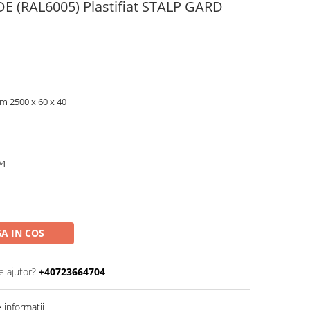
 (RAL6005) Plastifiat STALP GARD
 2500 x 60 x 40
94
A IN COS
e ajutor?
+40723664704
informatii