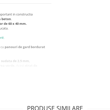
portant in constructia
in beton
.
or de
60 x 40 mm.
ucata.
rit.
r cu
panouri de gard bordurat
l sudata de 2.5 mm,
rea verde.
Acest
strat de
 stalpului sa creasca pana la
30
PRODUSE SIMILARE