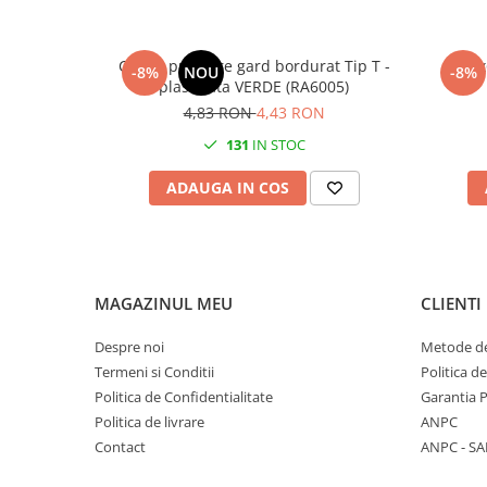
Clema prindere gard bordurat Tip T -
1750x
-8%
NOU
-8%
plastifiata VERDE (RA6005)
4,83 RON
4,43 RON
131
IN STOC
ADAUGA IN COS
MAGAZINUL MEU
CLIENTI
Despre noi
Metode de
Termeni si Conditii
Politica d
Politica de Confidentialitate
Garantia 
Politica de livrare
ANPC
Contact
ANPC - SA