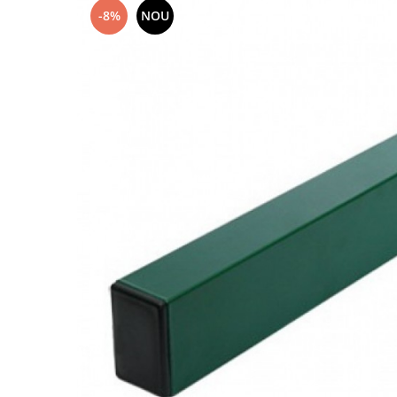
-8%
NOU