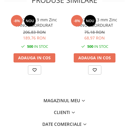
PRODUSE SIMILARE
2000x2500 4.9 mm Zinc
1500x2500 3.3 mm Zinc
-8%
NOU
-8%
NOU
PANOU BORDURAT
PANOU BORDURAT
206,83 RON
75,18 RON
189,76 RON
68,97 RON
500
IN STOC
500
IN STOC
ADAUGA IN COS
ADAUGA IN COS
MAGAZINUL MEU
CLIENTI
DATE COMERCIALE