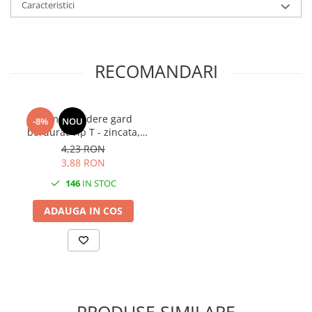
Caracteristici
RECOMANDARI
Clema prindere gard
-8%
NOU
bordurat Tip T - zincata,
antifurt
4,23 RON
3,88 RON
146
IN STOC
ADAUGA IN COS