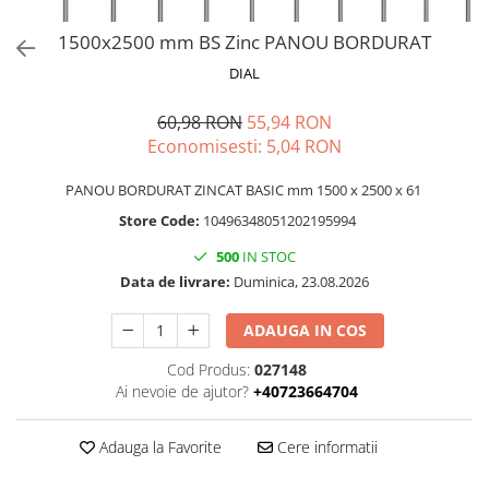
1500x2500 mm BS Zinc PANOU BORDURAT
DIAL
60,98 RON
55,94 RON
Economisesti:
5,04
RON
PANOU BORDURAT ZINCAT BASIC mm 1500 x 2500 x 61
Store Code:
10496348051202195994
500
IN STOC
Data de livrare:
Duminica, 23.08.2026
ADAUGA IN COS
Cod Produs:
027148
Ai nevoie de ajutor?
+40723664704
Adauga la Favorite
Cere informatii