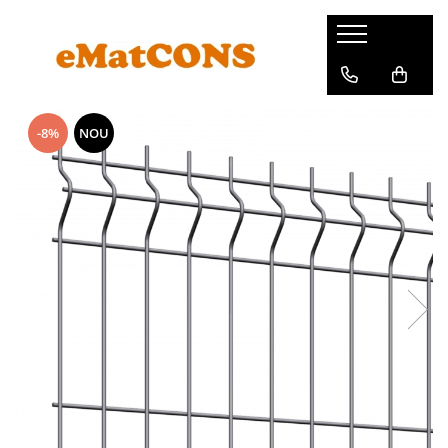
-8%
NOU