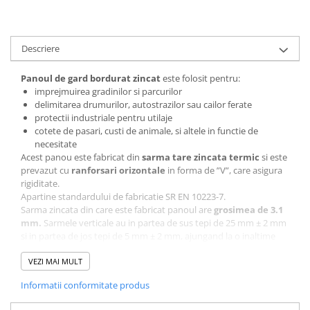
Descriere
Panoul de gard bordura
t
zincat
este folosit pentru:
imprejmuirea gradinilor si parcurilor
delimitarea drumurilor, autostrazilor sau cailor ferate
protectii industriale pentru utilaje
cotete de pasari, custi de animale, si altele in functie de
necesitate
Acest panou este fabricat din
sarma tare zincata termic
si este
prevazut cu
ranforsari orizontale
in forma de ”V”, care asigura
rigiditate.
Apartine standardului de fabricatie SR EN 10223-7.
Sarma zincata din care este fabricat panoul are
grosimea de 3.1
mm.
Sarmele verticale au in partea de sus tepi de 25 mm ± 2 mm
si in partea de jos tepi de 5 mm ± 2 mm, ajungand la o inaltime
totala de 1500 mm ± 4 mm. Sarmele orizontale au tepi cu o
lungime de 12.5 mm ± 2 mm la fiecare capat, ajungand la o
VEZI MAI MULT
lungime totala de 2500 mm ± 4 mm.
Informatii conformitate produs
Poti fixa acest panou cu stalpi si cleme de prindere.