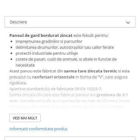
Descriere
Panoul de gard bordura
t
zincat
este folosit pentru:
imprejmuirea gradinilor si parcurilor
delimitarea drumurilor, autostrazilor sau cailor ferate
protectii industriale pentru utilaje
cotete de pasari, custi de animale, si altele in functie de
necesitate
Acest panou este fabricat din
sarma tare zincata termic
si este
prevazut cu
ranforsari orizontale
in forma de ”V”, care asigura
rigiditate.
Apartine standardului de fabricatie SR EN 10223-7.
Sarma zincata din care este fabricat panoul are
grosimea de 3.1
mm.
Sarmele verticale au in partea de sus tepi de 25 mm ± 2 mm
si in partea de jos tepi de 5 mm ± 2 mm, ajungand la o inaltime
totala de 2000 mm ± 4 mm. Sarmele orizontale au tepi cu o
lungime de 12.5 mm ± 2 mm la fiecare capat, ajungand la o
VEZI MAI MULT
lungime totala de 2500 mm ± 4 mm.
Informatii conformitate produs
Poti fixa acest panou cu stalpi si cleme de prindere.