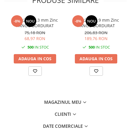
PRODUSE SIMILARE
1500x2500 3.3 mm Zinc
2000x2500 4.9 mm Zinc
-8%
NOU
-8%
NOU
PANOU BORDURAT
PANOU BORDURAT
75,18 RON
206,83 RON
68,97 RON
189,76 RON
500
IN STOC
500
IN STOC
ADAUGA IN COS
ADAUGA IN COS
MAGAZINUL MEU
CLIENTI
DATE COMERCIALE