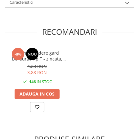
Caracteristici
RECOMANDARI
Clema prindere gard
-8%
NOU
bordurat Tip T - zincata,
antifurt
4,23 RON
3,88 RON
146
IN STOC
ADAUGA IN COS