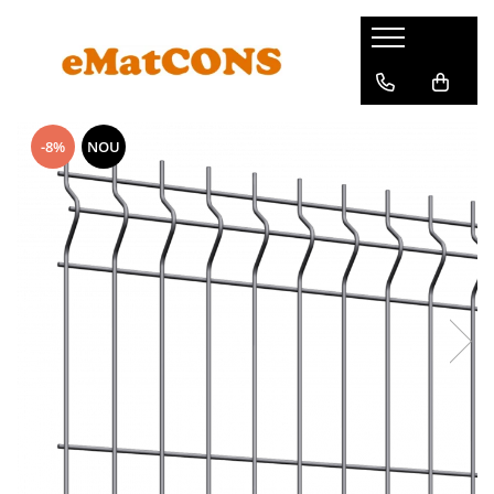
-8%
NOU