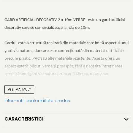
GARD ARTIFICIAL DECORATIV 2 x 10m VERDE este un gard artificial
decorativ care se comercializeaza la rola de 10m.
Gardul este o structură realizată din materiale care imită aspectul unui
gard viu natural, dar care este confecționată din materiale artificiale
precum plastic, PVC sau alte materiale rezistente. Acesta oferă un
aspect estetic plăcut, verde și proaspăt, fără a necesita întreținerea
specifică unui gard viu natural, cum ar fi tăierea, udarea sau
fertilizarea.
VEZI MAI MULT
Gardurile artificiale decorative sunt folosite pentru:
Informatii conformitate produs
Delimitarea spațiilor:
Pot fi utilizate pentru a delimita grădini, terase, balcoane sau alte
CARACTERISTICI
spații exterioare, oferind în același timp intimitate.
Mascare sau acoperire: