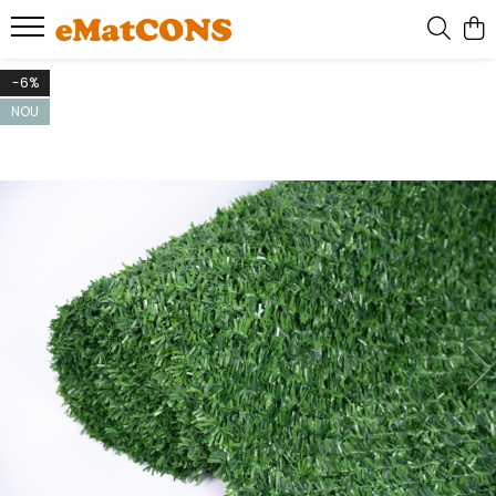
-6%
NOU