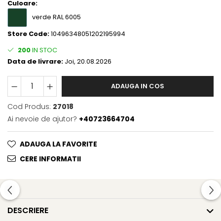
Culoare:
verde RAL 6005
Store Code:
10496348051202195994
200
IN STOC
Data de livrare:
Joi, 20.08.2026
ADAUGA IN COS
Cod Produs:
27018
Ai nevoie de ajutor?
+40723664704
ADAUGA LA FAVORITE
CERE INFORMATII
DESCRIERE