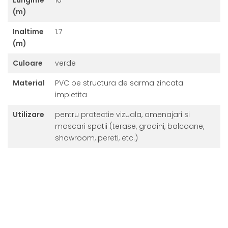
Lungime
10
(m)
Inaltime
1.7
(m)
Culoare
verde
Material
PVC pe structura de sarma zincata
impletita
Utilizare
pentru protectie vizuala, amenajari si
mascari spatii (terase, gradini, balcoane,
showroom, pereti, etc.)