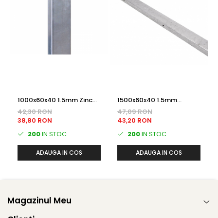
1000x60x40 1.5mm Zincat
1500x60x40 1.5mm
termic STALP GARD
Prezincat STALP GARD
42,30 RON
47,09 RON
38,80 RON
43,20 RON
200
IN STOC
200
IN STOC
ADAUGA IN COS
ADAUGA IN COS
Magazinul Meu