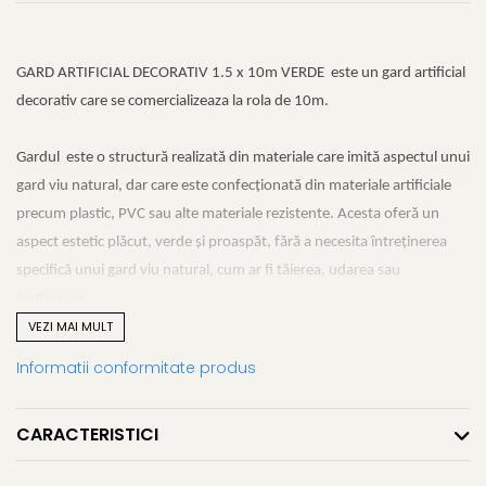
GARD ARTIFICIAL DECORATIV 1.5 x 10m VERDE este un gard artificial
decorativ care se comercializeaza la rola de 10m.
Gardul este o structură realizată din materiale care imită aspectul unui
gard viu natural, dar care este confecționată din materiale artificiale
precum plastic, PVC sau alte materiale rezistente. Acesta oferă un
aspect estetic plăcut, verde și proaspăt, fără a necesita întreținerea
specifică unui gard viu natural, cum ar fi tăierea, udarea sau
fertilizarea.
VEZI MAI MULT
Gardurile artificiale decorative sunt folosite pentru:
Informatii conformitate produs
Delimitarea spațiilor:
Pot fi utilizate pentru a delimita grădini, terase, balcoane sau alte
CARACTERISTICI
spații exterioare, oferind în același timp intimitate.
Mascare sau acoperire: