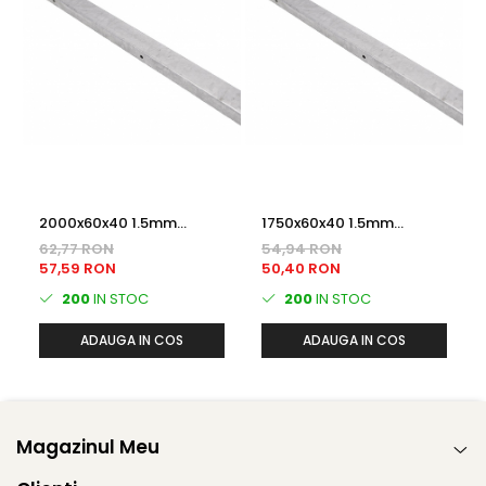
2000x60x40 1.5mm
1750x60x40 1.5mm
Prezincat STALP GARD
Prezincat STALP GARD
62,77 RON
54,94 RON
57,59 RON
50,40 RON
200
IN STOC
200
IN STOC
ADAUGA IN COS
ADAUGA IN COS
Magazinul Meu