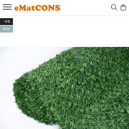
-6%
NOU