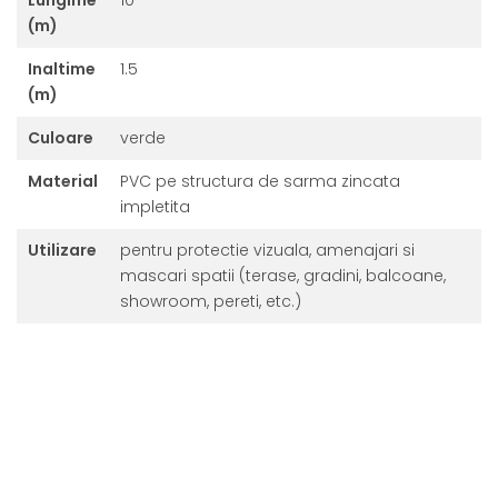
Lungime
10
(m)
Inaltime
1.5
(m)
Culoare
verde
Material
PVC pe structura de sarma zincata
impletita
Utilizare
pentru protectie vizuala, amenajari si
mascari spatii (terase, gradini, balcoane,
showroom, pereti, etc.)