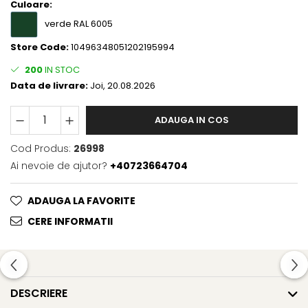
Culoare:
verde RAL 6005
Store Code:
10496348051202195994
200
IN STOC
Data de livrare:
Joi, 20.08.2026
ADAUGA IN COS
Cod Produs:
26998
Ai nevoie de ajutor?
+40723664704
ADAUGA LA FAVORITE
CERE INFORMATII
DESCRIERE