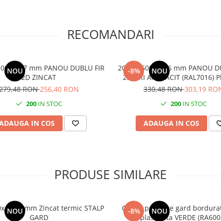
 de PANOURI DE GARD DUBLU
m.
RECOMANDARI
 plastifiate de diferite culori.
I ANTRACIT ( 7016).
voi diverse, fiind ideale pentru
, clădirilor publice, centrelor
500 7/5/7 mm PANOU DUBLU FIR
2000x2500 6/5/6 mm PANOU DUBLU FIR
militare. Utilizarea panourilor
NOU
-8%
NOU
2D ZINCAT
2D GRI ANTRACIT (RAL7016) Pla
ilitate îndelungată, oferind
279,48 RON
256,40 RON
330,48 RON
303,19 RO
200
IN STOC
200
IN STOC
te parte a ROCA Industry din 2022.
-it-yourself, bricolaj),
ADAUGA IN COS
ADAUGA IN COS
 nivel extern.
PRODUSE SIMILARE
x40 1.5mm Zincat termic STALP
Clema prindere gard bordurat Tip T -
NOU
-8%
NOU
GARD
plastifiata VERDE (RA600