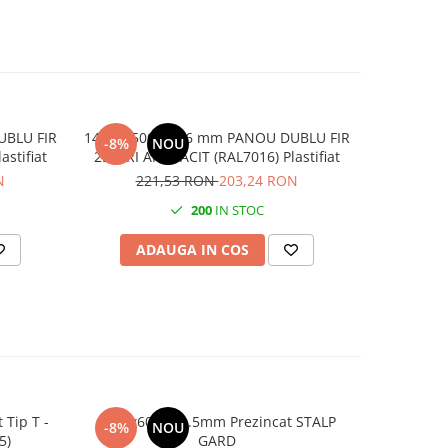
1400x2500 6/5/6 mm PANOU DUBLU FIR
1400x250
-8%
NOU
-8%
stifiat
2D GRI ANTRACIT (RAL7016) Plastifiat
2D VE
N
221,53 RON
203,24 RON
22
200
IN STOC
ADAUGA IN COS
AD
1500x60x40 1.5mm Prezincat STALP
2000x60
-8%
NOU
-8%
5)
GARD