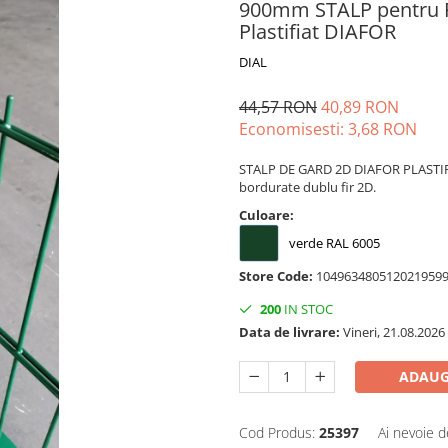
900mm STALP pentru 
Plastifiat DIAFOR
DIAL
44,57 RON
40,89 RON
Economisesti:
3,68
RON
STALP DE GARD 2D DIAFOR PLASTIF
bordurate dublu fir 2D.
Culoare:
verde RAL 6005
Store Code:
104963480512021959
200
IN STOC
Data de livrare:
Vineri, 21.08.2026
ADAUG
Cod Produs:
25397
Ai nevoie d