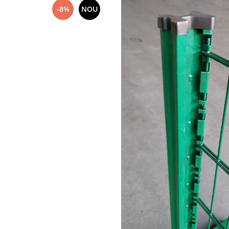
-8%
NOU