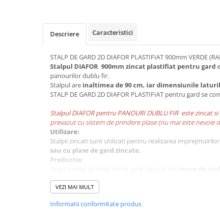
Caracteristici
Descriere
STALP DE GARD 2D DIAFOR PLASTIFIAT 900mm VERDE (RA
Stalpul DIAFOR 900mm zincat plastifiat pentru gard
e
panourilor dublu fir.
Stalpul are
inaltimea de 90 cm, iar dimensiunile laturi
STALP DE GARD 2D DIAFOR PLASTIFIAT pentru gard
se com
Stalpul DIAFOR pentru PANOURI DUBLU FIR este zincat si pla
prevazut cu sistem de prindere plase (nu mai este nevoie d
Utilizare:
Stalpii zincati sunt utilizati pentru realizarea imprejmuirilo
sau cu plase de gard zincate.
Productie:
Acest model de stalp zincat este fabricat din
teava de ote
si plastifiat in camp electrostatic
, in
culoarea GRI.
Ace
impotriva coroziunii
VEZI MAI MULT
face ca durata de viata a stalpului 
Avantaje:
Informatii conformitate produs
greutate redusa
montare usoara