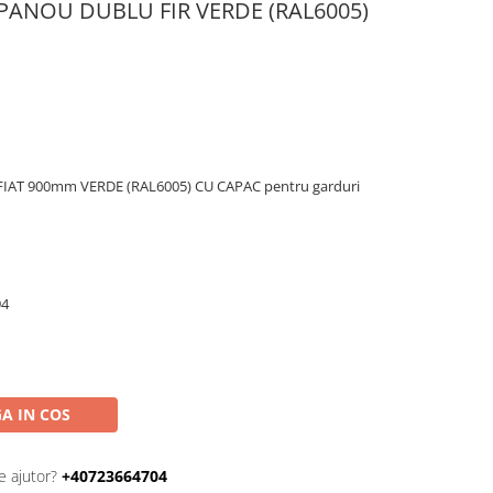
PANOU DUBLU FIR VERDE (RAL6005)
IAT 900mm VERDE (RAL6005) CU CAPAC pentru garduri
94
A IN COS
e ajutor?
+40723664704