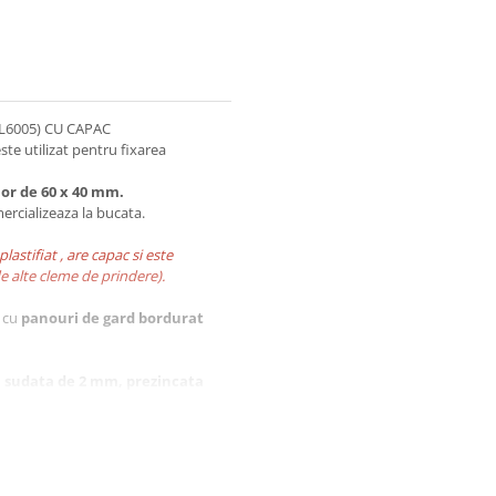
L6005) CU CAPAC
ste utilizat pentru fixarea
lor de
60 x 40 mm.
ercializeaza la bucata.
stifiat , are capac si este
e alte cleme de prindere).
r cu
panouri de gard bordurat
l sudata de 2 mm, prezincata
st
strat de protectie
sa creasca pana la
30 de ani.