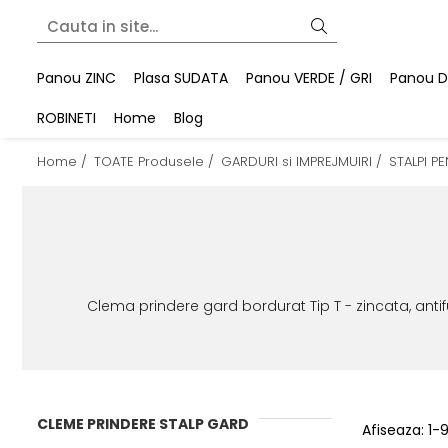
Panou ZINC
Plasa SUDATA
Panou VERDE / GRI
Panou DU
ROBINETI
Home
Blog
Home /
TOATE Produsele /
GARDURI si IMPREJMUIRI /
STALPI P
Clema prindere gard bordurat Tip T - zincata, antifur
CLEME PRINDERE STALP GARD
Afiseaza:
1-