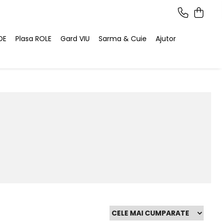
DE
Plasa ROLE
Gard VIU
Sarma & Cuie
Ajutor
d