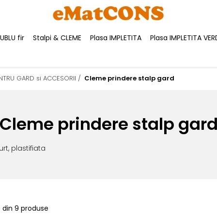
BLU fir
Stalpi & CLEME
Plasa IMPLETITA
Plasa IMPLETITA VER
ENTRU GARD si ACCESORII /
Cleme prindere stalp gard
Cleme prindere stalp gar
t, plastifiata
9
din
9
produse