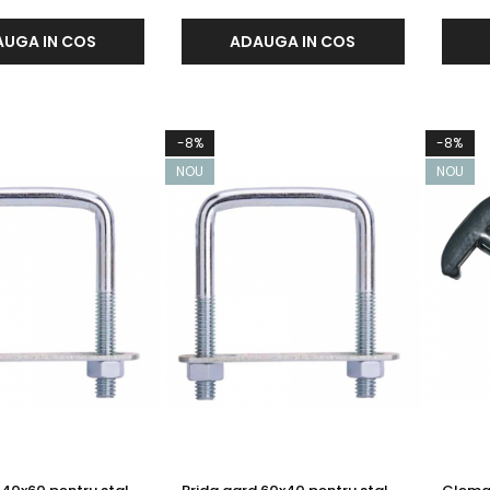
UGA IN COS
ADAUGA IN COS
-8%
-8%
NOU
NOU