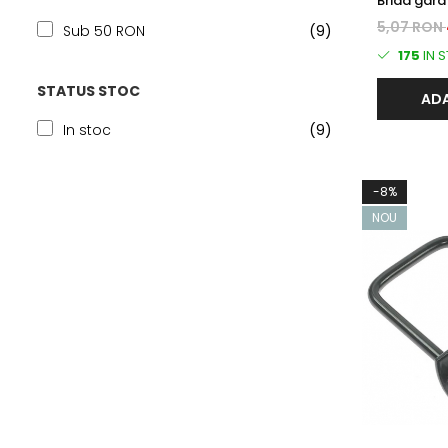
Brida gard
rectangula
5,07 RON
Sub 50 RON
(9)
175
IN 
STATUS STOC
ADA
In stoc
(9)
-8%
NOU