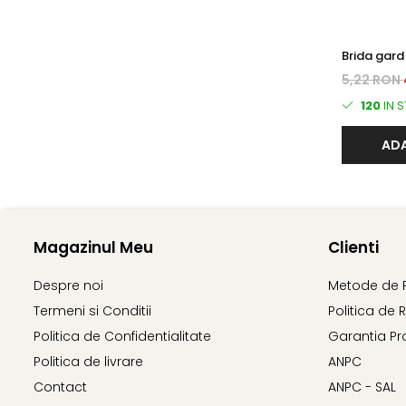
Brida gard
rectangula
5,22 RON
120
IN 
ADA
Magazinul Meu
Clienti
Despre noi
Metode de 
Termeni si Conditii
Politica de 
Politica de Confidentialitate
Garantia Pr
Politica de livrare
ANPC
Contact
ANPC - SAL