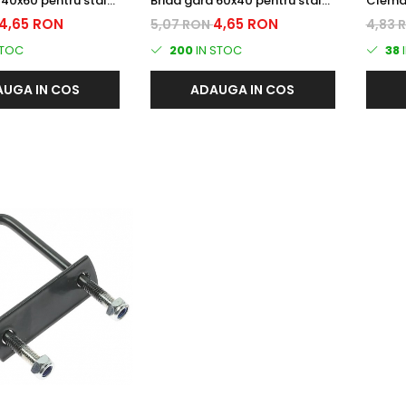
 40x60 pentru stalp
Brida gard 60x40 pentru stalp
Clema pr
r zincat
rectangular zincat
Tip T -
4,65 RON
4,65 RON
5,07 RON
4,83 
(RAL70
STOC
200
IN STOC
38
UGA IN COS
ADAUGA IN COS