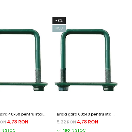
-8%
NOU
gard 40x60 pentru stalp
Brida gard 60x40 pentru stalp
gular RAL6005
rectangular RAL6005
4,78 RON
4,78 RON
RON
5,22 RON
IN STOC
150
IN STOC