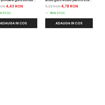
indere gard bordurat
Brida gard 40x60 pentru stalp
 plastifiata GRI
rectangular RAL7016 GRI
4,43 RON
4,78 RON
RON
5,22 RON
16), antifurt
IN STOC
11
IN STOC
ADAUGA IN COS
ADAUGA IN COS