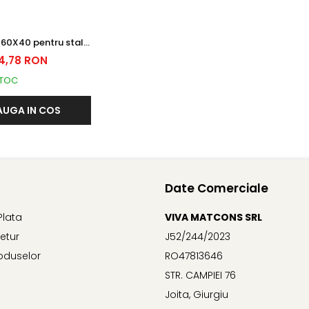
 60X40 pentru stalp
r RAL7016 GRI
4,78 RON
STOC
UGA IN COS
Date Comerciale
Plata
VIVA MATCONS SRL
Retur
J52/244/2023
oduselor
RO47813646
STR. CAMPIEI 76
Joita, Giurgiu