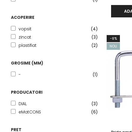
ADA
ACOPERIRE
vopsit
(4)
zincat
(3)
-8%
plastifiat
(2)
NOU
GROSIME (MM)
-
(1)
PRODUCATORI
DIAL
(3)
eMatCONS
(6)
PRET