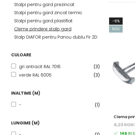
Stalpi pentru gard prezincat
Stalpi pentru gard zincat termic
Stalpi pentru gard plastifiat
-8%
Cleme prindere stalp gard
NOU
Stalp DIAFOR pentru Panou dublu Fir 2D
CULOARE
gri antracit RAL 7016
(3)
verde RAL 6005
(3)
INALTIME (M)
-
(1)
Clema prindere
Tip T - zin
LUNGIME (M)
4,23 RON
146
IN 
-
(1)